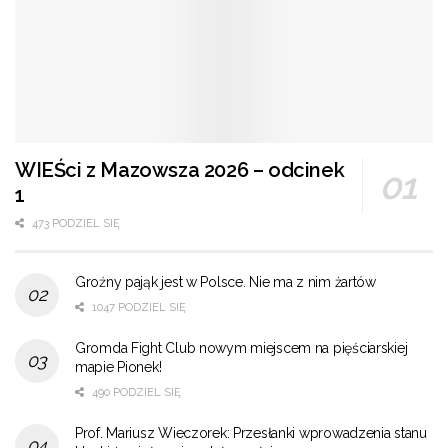
WIEŚci z Mazowsza 2026 – odcinek
1
473 PODZIEL SIĘ
Groźny pająk jest w Polsce. Nie ma z nim żartów
1047 PODZIEL SIĘ
Gromda Fight Club nowym miejscem na pięściarskiej
mapie Pionek!
490 PODZIEL SIĘ
Prof. Mariusz Wieczorek: Przesłanki wprowadzenia stanu