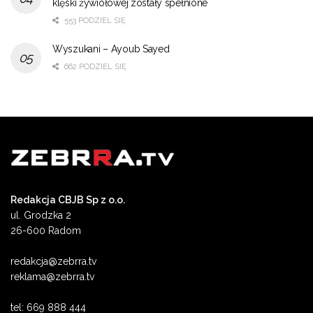
klęski żywiołowej zostały spełnione
553 PODZIEL SIĘ
Wyszukani – Ayoub Sayed
662 PODZIEL SIĘ
Redakcja CBJB Sp z o.o.
ul. Grodzka 2
26-600 Radom
redakcja@zebrra.tv
reklama@zebrra.tv
tel: 669 888 444