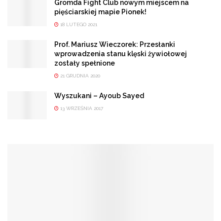
Gromda Fight Club nowym miejscem na
pięściarskiej mapie Pionek!
18 LUTEGO 2021
Prof. Mariusz Wieczorek: Przesłanki
wprowadzenia stanu klęski żywiołowej
zostały spełnione
21 GRUDNIA 2020
Wyszukani – Ayoub Sayed
13 WRZEŚNIA 2017