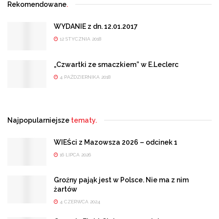
Rekomendowane
.
WYDANIE z dn. 12.01.2017
12 STYCZNIA 2018
„Czwartki ze smaczkiem” w E.Leclerc
4 PAŹDZIERNIKA 2018
Najpopularniejsze
tematy.
WIEŚci z Mazowsza 2026 – odcinek 1
16 LIPCA 2026
Groźny pająk jest w Polsce. Nie ma z nim
żartów
4 CZERWCA 2024