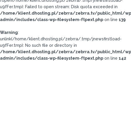
fopen(/home/klient.dhosting.pl/zebrra/.tmp/jnewsfirstload-
u9fFer.tmp): Failed to open stream: Disk quota exceeded in
/home/klient.dhosting.pl/zebrra/zebrra.tv/public_html/wp
admin/includes/class-wp-filesystem-ftpext.php
on line
139
Warning
:
unlink(/home/klient.dhosting.pl/zebrra/.tmp/jnewsfirstload-
u9fFer.tmp): No such file or directory in
/home/klient.dhosting.pl/zebrra/zebrra.tv/public_html/wp
admin/includes/class-wp-filesystem-ftpext.php
on line
142