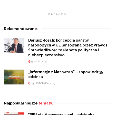
REKLAMA
Rekomendowane
.
Dariusz Rosati: koncepcja państw
narodowych w UE lansowana przez Prawo i
Sprawiedliwość to ślepota polityczna i
niebezpieczeństwo
9 MAJA 2019
„Informacje z Mazowsza” – zapowiedź 35
odcinka
24 LISTOPADA 2023
Najpopularniejsze
tematy.
WIEŚci z Mazowsza 2026 – odcinek 1