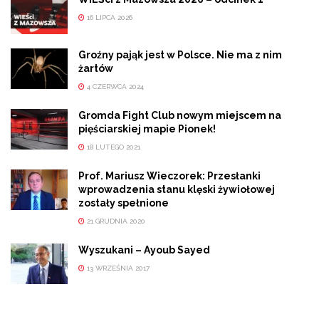
16 LIPCA 2026
Groźny pająk jest w Polsce. Nie ma z nim
żartów
4 CZERWCA 2024
Gromda Fight Club nowym miejscem na
pięściarskiej mapie Pionek!
18 LUTEGO 2021
Prof. Mariusz Wieczorek: Przesłanki
wprowadzenia stanu klęski żywiołowej
zostały spełnione
21 GRUDNIA 2020
Wyszukani – Ayoub Sayed
13 WRZEŚNIA 2017