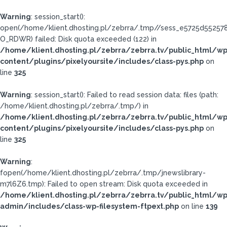
Warning
: session_start():
open(/home/klient.dhosting.pl/zebrra/.tmp//sess_e5725d55257
O_RDWR) failed: Disk quota exceeded (122) in
/home/klient.dhosting.pl/zebrra/zebrra.tv/public_html/wp
content/plugins/pixelyoursite/includes/class-pys.php
on
line
325
Warning
: session_start(): Failed to read session data: files (path:
/home/klient.dhosting.pl/zebrra/.tmp/) in
/home/klient.dhosting.pl/zebrra/zebrra.tv/public_html/wp
content/plugins/pixelyoursite/includes/class-pys.php
on
line
325
Warning
:
fopen(/home/klient.dhosting.pl/zebrra/.tmp/jnewslibrary-
m7l6Z6.tmp): Failed to open stream: Disk quota exceeded in
/home/klient.dhosting.pl/zebrra/zebrra.tv/public_html/wp
admin/includes/class-wp-filesystem-ftpext.php
on line
139