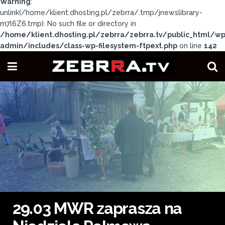
Warning
:
unlink(/home/klient.dhosting.pl/zebrra/.tmp/jnewslibrary-
m7l6Z6.tmp): No such file or directory in
/home/klient.dhosting.pl/zebrra/zebrra.tv/public_html/wp
admin/includes/class-wp-filesystem-ftpext.php
on line
142
29.03 MWR zaprasza na