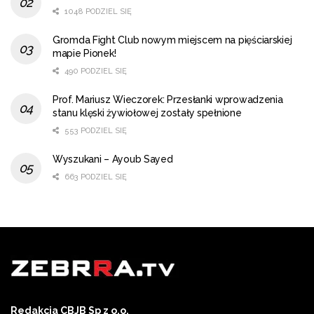
1048 PODZIEL SIĘ
Gromda Fight Club nowym miejscem na pięściarskiej
mapie Pionek!
490 PODZIEL SIĘ
Prof. Mariusz Wieczorek: Przesłanki wprowadzenia
stanu klęski żywiołowej zostały spełnione
553 PODZIEL SIĘ
Wyszukani – Ayoub Sayed
663 PODZIEL SIĘ
Redakcja CBJB Sp z o.o.