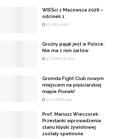
WIEŚci z Mazowsza 2026 –
odcinek 1
16 LIPCA 2026
Groźny pająk jest w Polsce.
Nie ma z nim żartów
4 CZERWCA 2024
Gromda Fight Club nowym
miejscem na pięściarskiej
mapie Pionek!
18 LUTEGO 2021
Prof. Mariusz Wieczorek:
Przesłanki wprowadzenia
stanu klęski żywiołowej
zostały spełnione