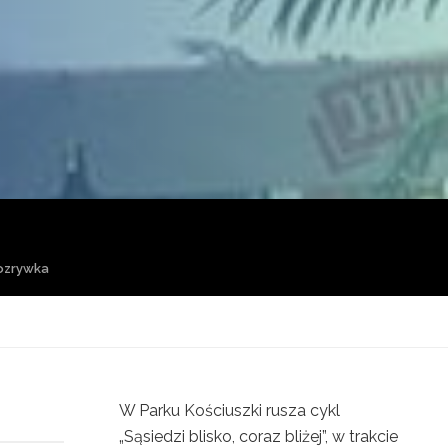
rozrywka
W Parku Kościuszki rusza cykl
„Sąsiedzi blisko, coraz bliżej”, w trakcie