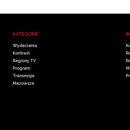
KATEGORIE
I
Wydarzenia
K
Kontrast
R
Regiony TV
R
Program
M
Transmisje
P
Mazowsze