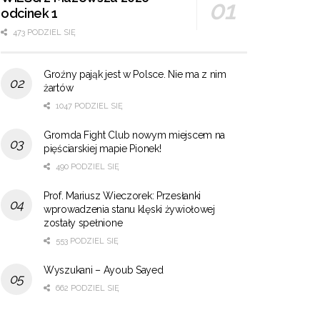
odcinek 1
473 PODZIEL SIĘ
Groźny pająk jest w Polsce. Nie ma z nim
żartów
1047 PODZIEL SIĘ
Gromda Fight Club nowym miejscem na
pięściarskiej mapie Pionek!
490 PODZIEL SIĘ
Prof. Mariusz Wieczorek: Przesłanki
wprowadzenia stanu klęski żywiołowej
zostały spełnione
553 PODZIEL SIĘ
Wyszukani – Ayoub Sayed
662 PODZIEL SIĘ