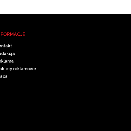
NFORMACJE
ontakt
edakcja
eklama
akiety reklamowe
raca