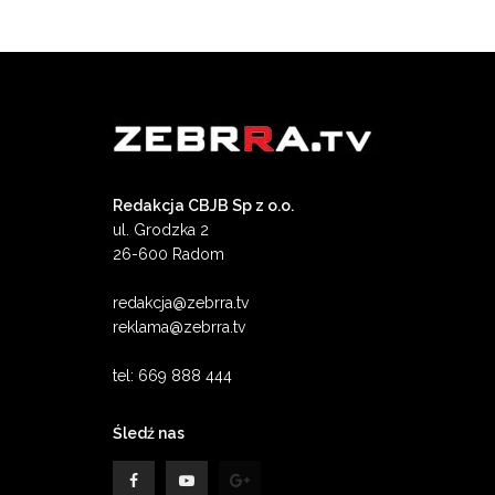
Redakcja CBJB Sp z o.o.
ul. Grodzka 2
26-600 Radom
redakcja@zebrra.tv
reklama@zebrra.tv
tel: 669 888 444
Śledź nas