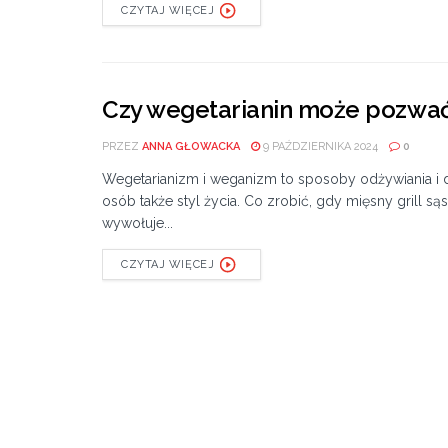
CZYTAJ WIĘCEJ
Czy wegetarianin może pozwać 
PRZEZ
ANNA GŁOWACKA
9 PAŹDZIERNIKA 2024
0
Wegetarianizm i weganizm to sposoby odżywiania i d
osób także styl życia. Co zrobić, gdy mięsny grill są
wywołuje...
CZYTAJ WIĘCEJ