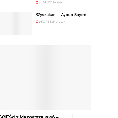
21 GRUDNIA 2020
Wyszukani – Ayoub Sayed
13 WRZEŚNIA 2017
WIEŚci z Mazowsza 2026 –