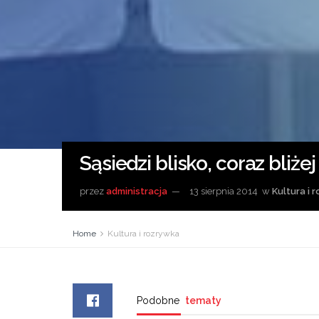
Sąsiedzi blisko, coraz bliżej
przez
administracja
13 sierpnia 2014
w
Kultura i 
Home
Kultura i rozrywka
Podobne
tematy