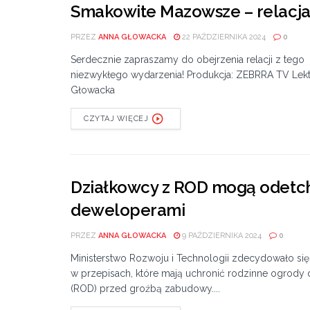
Smakowite Mazowsze – relacja
PRZEZ
ANNA GŁOWACKA
22 PAŹDZIERNIKA 2024
0
Serdecznie zapraszamy do obejrzenia relacji z tego
niezwykłego wydarzenia! Produkcja: ZEBRRA TV Lekt
Głowacka
CZYTAJ WIĘCEJ
Działkowcy z ROD mogą odetch
deweloperami
PRZEZ
ANNA GŁOWACKA
9 PAŹDZIERNIKA 2024
0
Ministerstwo Rozwoju i Technologii zdecydowało się
w przepisach, które mają uchronić rodzinne ogrody 
(ROD) przed groźbą zabudowy....