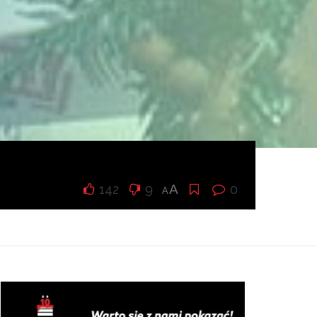
142
9
A
0
A