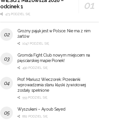
WIEŚci z Mazowsza 2026 –
odcinek 1
473 PODZIEL SIĘ
Groźny pająk jest w Polsce. Nie ma z nim
żartów
1047 PODZIEL SIĘ
Gromda Fight Club nowym miejscem na
pięściarskiej mapie Pionek!
490 PODZIEL SIĘ
Prof. Mariusz Wieczorek: Przesłanki
wprowadzenia stanu klęski żywiołowej
zostały spełnione
553 PODZIEL SIĘ
Wyszukani – Ayoub Sayed
662 PODZIEL SIĘ