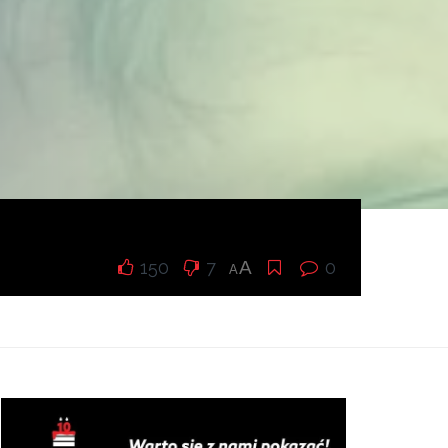
150
7
A
0
A