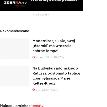
REKLAMA
Rekomendowane
.
Modernizacja kolejowej
„ósemki” ma wreszcie
nabrać tempa!
16 PAŹDZIERNIKA 2015
Na budynku radomskiego
Ratusza odsłonięto tablicę
upamiętniająca Marie
Kelles-Krauz
5 WRZEŚNIA 2019
Najpopularniejsze
tematy.