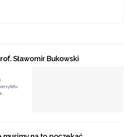
prof. Sławomir Bukowski
i
wersytetu
...
le musimy na to poczekać