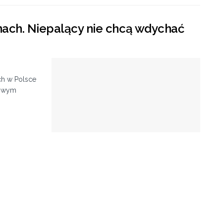
nach. Niepalący nie chcą wdychać
ch w Polsce
sowym