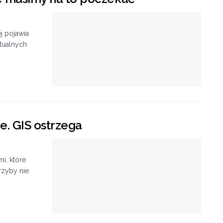
j pojawia
ktualnych
e. GIS ostrzega
i, które
rzyby nie