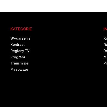
KATEGORIE
I
Wydarzenia
K
Kontrast
R
Regiony TV
R
Program
M
Transmisje
P
Mazowsze