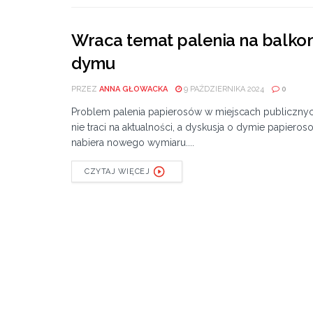
Wraca temat palenia na balko
dymu
PRZEZ
ANNA GŁOWACKA
9 PAŹDZIERNIKA 2024
0
Problem palenia papierosów w miejscach publiczny
nie traci na aktualności, a dyskusja o dymie papiero
nabiera nowego wymiaru....
CZYTAJ WIĘCEJ