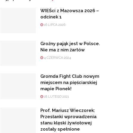
WIEŚci z Mazowsza 2026 –
odcinek 1
16 LIPCA 2026
Groźny pająk jest w Polsce.
Nie ma z nim żartów
4 CZERWCA 2024
Gromda Fight Club nowym
miejscem na pięściarskiej
mapie Pionek!
18 LUTEGO 2021
Prof. Mariusz Wieczorek:
Przesłanki wprowadzenia
stanu klęski żywiołowej
zostały spełnione