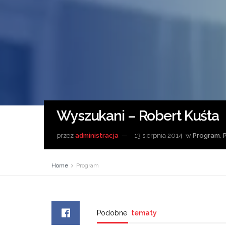
Wyszukani – Robert Kuśta
przez
administracja
13 sierpnia 2014
w
Program
,
Home
Program
Podobne
tematy