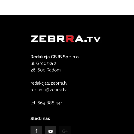
Redakcja CBJB Sp z o.o.
ul. Grodzka 2
26-600 Radom
redakcja@zebrra.tv
reklama@zebrra.tv
tel: 669 888 444
Śledź nas