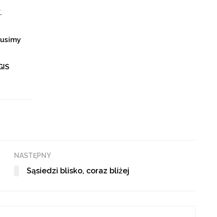
.
musimy
GIS
NASTĘPNY
Sąsiedzi blisko, coraz bliżej