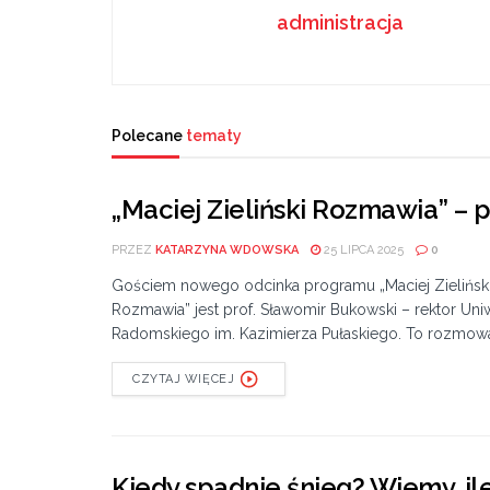
administracja
Polecane
tematy
„Maciej Zieliński Rozmawia” – 
PRZEZ
KATARZYNA WDOWSKA
25 LIPCA 2025
0
Gościem nowego odcinka programu „Maciej Zielińsk
Rozmawia” jest prof. Sławomir Bukowski – rektor Uni
Radomskiego im. Kazimierza Pułaskiego. To rozmowa
CZYTAJ WIĘCEJ
Kiedy spadnie śnieg? Wiemy, i