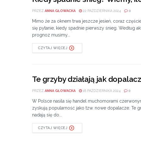
PRZEZ
ANNA GŁOWACKA
22 PAŹDZIERNIKA 2024
0
Mimo że za oknem trwa jeszcze jesień, coraz częście
się pytanie, kiedy spadnie pierwszy śnieg. Według a
prognoz musimy...
CZYTAJ WIĘCEJ
Te grzyby działają jak dopalacz
PRZEZ
ANNA GŁOWACKA
18 PAŹDZIERNIKA 2024
0
W Polsce nasila się handel muchomorami czerwonym
zyskują popularność jako tzw. nowe dopalacze. Te g
nadają się do...
CZYTAJ WIĘCEJ