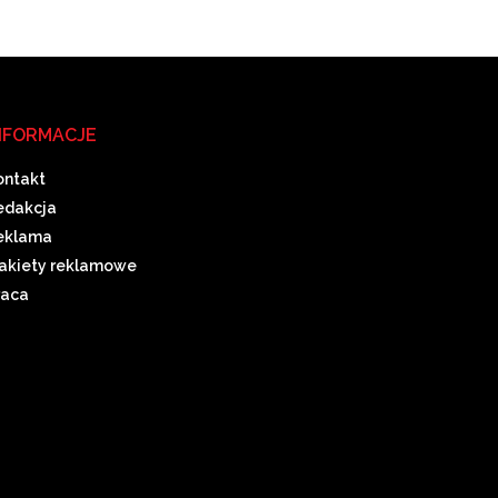
NFORMACJE
ontakt
edakcja
eklama
akiety reklamowe
raca