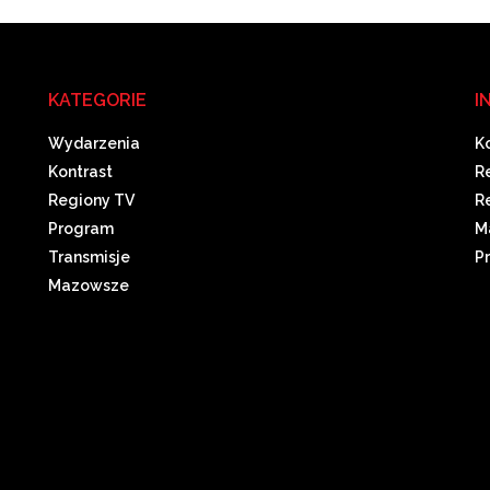
KATEGORIE
I
Wydarzenia
K
Kontrast
R
Regiony TV
R
Program
M
Transmisje
P
Mazowsze