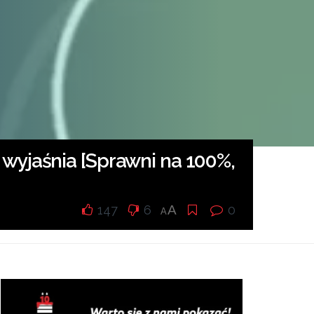
a wyjaśnia [Sprawni na 100%,
147
6
A
0
A