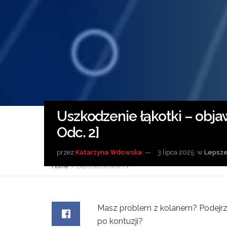
Uszkodzenie łąkotki – objaw
Odc. 2]
przez
Katarzyna Wdowska
3 lipca 2025
w
Lepsz
Home
LepszeZdrowie.TV
Masz problem z kolanem? Podejrz
po kontuzji?