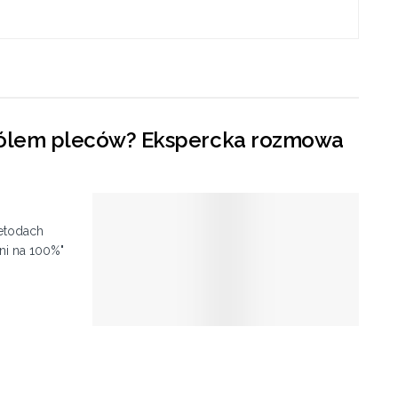
z bólem pleców? Ekspercka rozmowa
etodach
i na 100%"