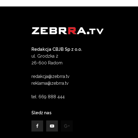
Redakcja CBJB Sp z o.o.
ul. Grodzka 2
26-600 Radom
redakcja@zebrra.tv
reklama@zebrra.tv
tel: 669 888 444
Śledź nas