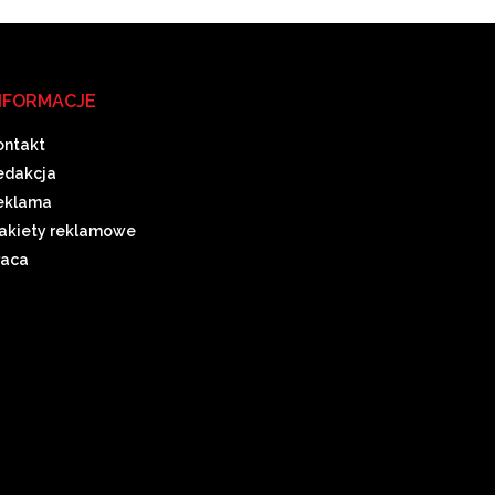
NFORMACJE
ontakt
edakcja
eklama
akiety reklamowe
raca