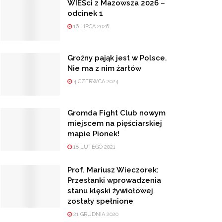
WIEŚci z Mazowsza 2026 –
odcinek 1
16 LIPCA 2026
Groźny pająk jest w Polsce.
Nie ma z nim żartów
4 CZERWCA 2024
Gromda Fight Club nowym
miejscem na pięściarskiej
mapie Pionek!
18 LUTEGO 2021
Prof. Mariusz Wieczorek:
Przesłanki wprowadzenia
stanu klęski żywiołowej
zostały spełnione
21 GRUDNIA 2020