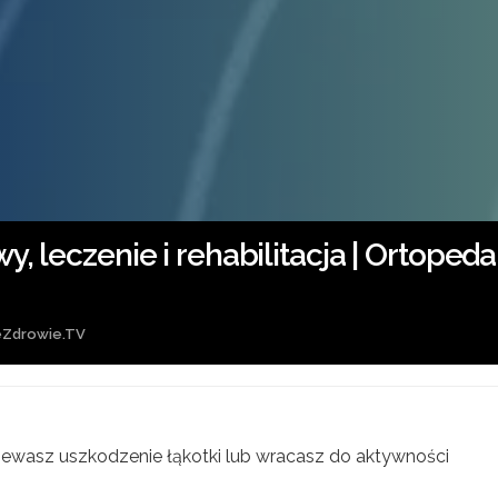
y, leczenie i rehabilitacja | Ortoped
eZdrowie.TV
ewasz uszkodzenie łąkotki lub wracasz do aktywności