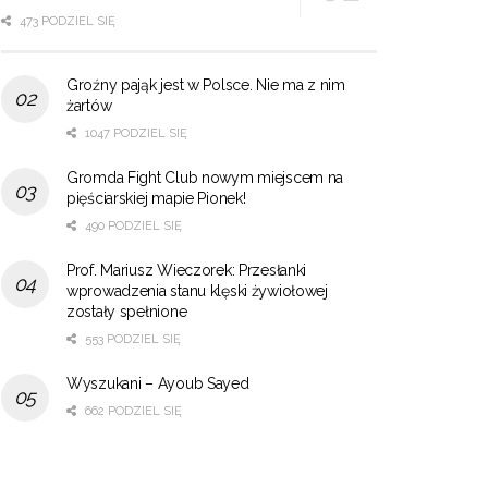
473 PODZIEL SIĘ
Groźny pająk jest w Polsce. Nie ma z nim
żartów
1047 PODZIEL SIĘ
Gromda Fight Club nowym miejscem na
pięściarskiej mapie Pionek!
490 PODZIEL SIĘ
Prof. Mariusz Wieczorek: Przesłanki
wprowadzenia stanu klęski żywiołowej
zostały spełnione
553 PODZIEL SIĘ
Wyszukani – Ayoub Sayed
662 PODZIEL SIĘ