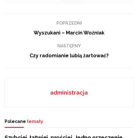
POPRZEDNI
Jest nowa wiceprezydent Radomia. Została nią
Wyszukani – Marcin Woźniak
Dagmara Gac, która w Urzędzie Miejskim pracuje
zaledwie od dwóch tygodni. Zajęła miejsce
NASTĘPNY
dotychczasowego wiceprezydenta Rafała
Czy radomianie lubią żartować?
Rajkowskiego, który od poniedziałku będzie obejmie
funkcję sekretarza stanu w ministerstwie sportu i
rekreacji.
administracja
Polecane
tematy
Szybciej, łatwiej, prościej. Jedno orzeczenie