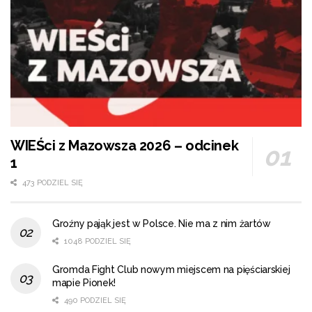
WIEŚci z Mazowsza 2026 – odcinek
1
473 PODZIEL SIĘ
Groźny pająk jest w Polsce. Nie ma z nim żartów
1048 PODZIEL SIĘ
Gromda Fight Club nowym miejscem na pięściarskiej
mapie Pionek!
490 PODZIEL SIĘ