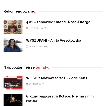
Rekomendowane
.
4.01 – zapowiedź meczu Rosa-Energa
4 STYCZNIA 2015
WYSZUKANI – Anita Wesołowska
28 SIERPNIA 2019
Najpopularniejsze
tematy.
WIEŚci z Mazowsza 2026 – odcinek 1
16 LIPCA 2026
Groźny pająk jest w Polsce. Nie ma z nim
żartów