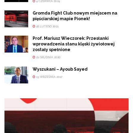
4 CZERWCA 2024
Gromda Fight Club nowym miejscem na
pięściarskiej mapie Pionek!
18 LUTEGO 2021
Prof. Mariusz Wieczorek: Przesłanki
wprowadzenia stanu klęski żywiołowej
zostały spełnione
21 GRUDNIA 2020
Wyszukani – Ayoub Sayed
13 WRZEŚNIA 2017