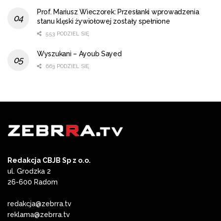
Prof. Mariusz Wieczorek: Przesłanki wprowadzenia
stanu klęski żywiołowej zostały spełnione
553 PODZIEL SIĘ
Wyszukani – Ayoub Sayed
663 PODZIEL SIĘ
Redakcja CBJB Sp z o.o.
ul. Grodzka 2
26-600 Radom
redakcja@zebrra.tv
reklama@zebrra.tv