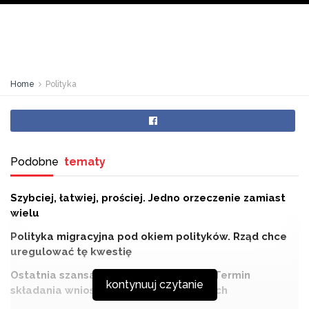
Home
Polityka
Podobne
tematy
Szybciej, łatwiej, prościej. Jedno orzeczenie zamiast
wielu
Polityka migracyjna pod okiem polityków. Rząd chce
uregulować tę kwestię
Ostatnia szansa na bon energetyczny. Termin
kontynuuj czytanie
składania wniosków kończy się na dniach