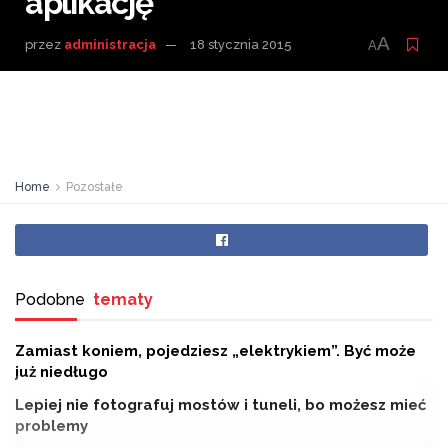
aplikację
A
przez
administracja
18 stycznia 2015
A
Home
Pozostałe
Podobne
tematy
Zamiast koniem, pojedziesz „elektrykiem”. Być może
już niedługo
Lepiej nie fotografuj mostów i tuneli, bo możesz mieć
problemy