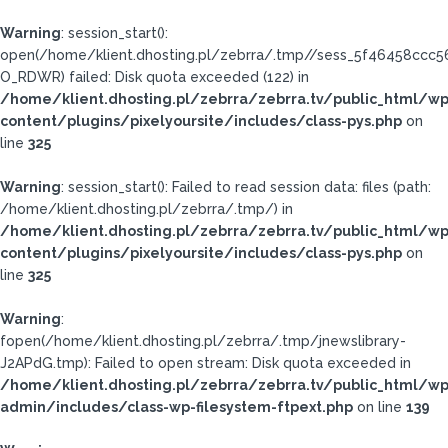
Warning
: session_start():
open(/home/klient.dhosting.pl/zebrra/.tmp//sess_5f46458ccc
O_RDWR) failed: Disk quota exceeded (122) in
/home/klient.dhosting.pl/zebrra/zebrra.tv/public_html/wp
content/plugins/pixelyoursite/includes/class-pys.php
on
line
325
Warning
: session_start(): Failed to read session data: files (path:
/home/klient.dhosting.pl/zebrra/.tmp/) in
/home/klient.dhosting.pl/zebrra/zebrra.tv/public_html/wp
content/plugins/pixelyoursite/includes/class-pys.php
on
line
325
Warning
:
fopen(/home/klient.dhosting.pl/zebrra/.tmp/jnewslibrary-
J2APdG.tmp): Failed to open stream: Disk quota exceeded in
/home/klient.dhosting.pl/zebrra/zebrra.tv/public_html/wp
admin/includes/class-wp-filesystem-ftpext.php
on line
139