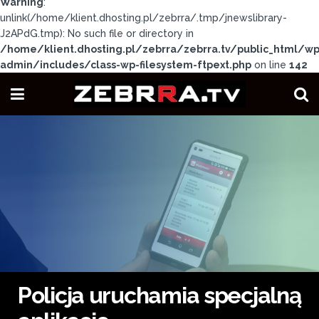
Warning
:
unlink(/home/klient.dhosting.pl/zebrra/.tmp/jnewslibrary-
J2APdG.tmp): No such file or directory in
/home/klient.dhosting.pl/zebrra/zebrra.tv/public_html/wp
admin/includes/class-wp-filesystem-ftpext.php
on line
142
Policja uruchamia specjalną