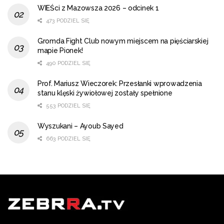
WIEŚci z Mazowsza 2026 – odcinek 1
473 PODZIEL SIĘ
Gromda Fight Club nowym miejscem na pięściarskiej
mapie Pionek!
490 PODZIEL SIĘ
Prof. Mariusz Wieczorek: Przesłanki wprowadzenia
stanu klęski żywiołowej zostały spełnione
553 PODZIEL SIĘ
Wyszukani – Ayoub Sayed
663 PODZIEL SIĘ