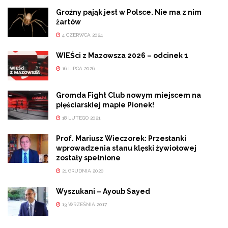
Groźny pająk jest w Polsce. Nie ma z nim
żartów
4 CZERWCA 2024
WIEŚci z Mazowsza 2026 – odcinek 1
16 LIPCA 2026
Gromda Fight Club nowym miejscem na
pięściarskiej mapie Pionek!
18 LUTEGO 2021
Prof. Mariusz Wieczorek: Przesłanki
wprowadzenia stanu klęski żywiołowej
zostały spełnione
21 GRUDNIA 2020
Wyszukani – Ayoub Sayed
13 WRZEŚNIA 2017