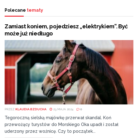
Polecane
tematy
Zamiast koniem, pojedziesz „elektrykiem”. Być
może już niedługo
PRZEZ
KLAUDIA BZDUCHA
23 MAJA 2024
0
Tegoroczną sielską majówkę przerwał skandal. Koń
przewożący turystów do Morskiego Oka upadł i został
uderzony przez woźnicę. Czy to początek...