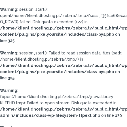
Warning
: session_start():
open(/home/klient.dhosting.pl/zebrra/.tmp//sess_f35fce68eca
O_RDWR) failed: Disk quota exceeded (122) in
/home/klient.dhosting.pl/zebrra/zebrra.tv/public_html/wp
content/plugins/pixelyoursite/includes/class-pys.php
on
line
325
Warning
: session_start(): Failed to read session data: files (path:
/home/klient.dhosting.pl/zebrra/.tmp/) in
/home/klient.dhosting.pl/zebrra/zebrra.tv/public_html/wp
content/plugins/pixelyoursite/includes/class-pys.php
on
line
325
Warning
:
fopen(/home/klient.dhosting.pl/zebrra/.tmp/jnewslibrary-
KLFEHD.tmp): Failed to open stream: Disk quota exceeded in
/home/klient.dhosting.pl/zebrra/zebrra.tv/public_html/wp
admin/includes/class-wp-filesystem-ftpext.php
on line
139