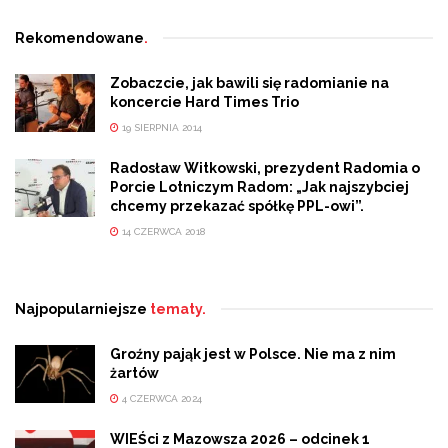
Rekomendowane
.
Zobaczcie, jak bawili się radomianie na
koncercie Hard Times Trio
19 SIERPNIA 2014
Radosław Witkowski, prezydent Radomia o
Porcie Lotniczym Radom: „Jak najszybciej
chcemy przekazać spółkę PPL-owi”.
14 CZERWCA 2018
Najpopularniejsze
tematy.
Groźny pająk jest w Polsce. Nie ma z nim
żartów
4 CZERWCA 2024
WIEŚci z Mazowsza 2026 – odcinek 1