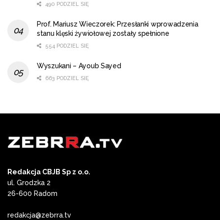
490 PODZIEL SIĘ
Prof. Mariusz Wieczorek: Przesłanki wprowadzenia
stanu klęski żywiołowej zostały spełnione
554 PODZIEL SIĘ
Wyszukani – Ayoub Sayed
663 PODZIEL SIĘ
Redakcja CBJB Sp z o.o.
ul. Grodzka 2
26-600 Radom
redakcja@zebrra.tv