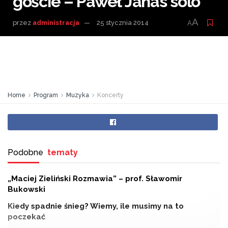
goście – Paweł Janas solo
A
przez
administracja
25 stycznia 2014
A
Home
Program
Muzyka
Koncerty
Podobne
tematy
„Maciej Zieliński Rozmawia” – prof. Sławomir
Bukowski
Kiedy spadnie śnieg? Wiemy, ile musimy na to
poczekać