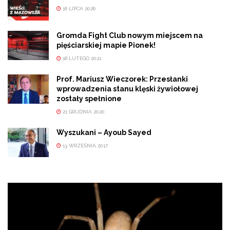
16 LIPCA 2026
Gromda Fight Club nowym miejscem na
pięściarskiej mapie Pionek!
18 LUTEGO 2021
Prof. Mariusz Wieczorek: Przesłanki
wprowadzenia stanu klęski żywiołowej
zostały spełnione
21 GRUDNIA 2020
Wyszukani – Ayoub Sayed
13 WRZEŚNIA 2017