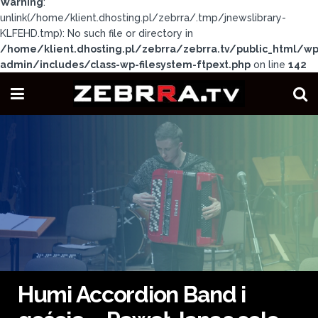
Warning
:
unlink(/home/klient.dhosting.pl/zebrra/.tmp/jnewslibrary-
KLFEHD.tmp): No such file or directory in
/home/klient.dhosting.pl/zebrra/zebrra.tv/public_html/wp
admin/includes/class-wp-filesystem-ftpext.php
on line
142
Humi Accordion Band i