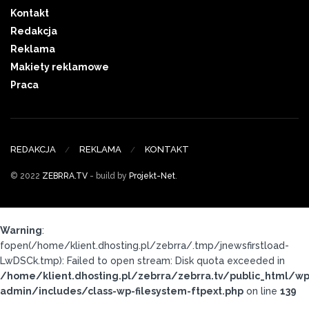
Kontakt
Redakcja
Reklama
Makiety reklamowe
Praca
REDAKCJA
REKLAMA
KONTAKT
© 2022
ZEBRRA.TV
- build by
Projekt-Net
.
Warning
:
fopen(/home/klient.dhosting.pl/zebrra/.tmp/jnewsfirstload-
LwDSCk.tmp): Failed to open stream: Disk quota exceeded in
/home/klient.dhosting.pl/zebrra/zebrra.tv/public_html/wp
admin/includes/class-wp-filesystem-ftpext.php
on line
139