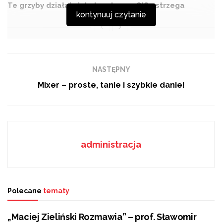
Te grzyby działają jak dopalacze. GIS ostrzega
kontynuuj czytanie
Humi Accordion Band i goście—Paweł Janas solo
NASTĘPNY
Mixer – proste, tanie i szybkie danie!
administracja
Polecane
tematy
„Maciej Zieliński Rozmawia” – prof. Sławomir