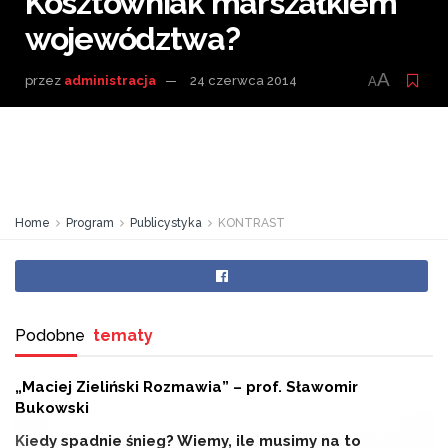
Kosztowniak marszałkiem
województwa?
A
przez
administracja
24 czerwca 2014
A
Home
Program
Publicystyka
KONTRAST
Podobne
tematy
„Maciej Zieliński Rozmawia” – prof. Sławomir
Bukowski
Kiedy spadnie śnieg? Wiemy, ile musimy na to