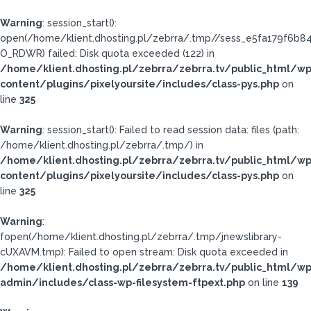
Warning
: session_start():
open(/home/klient.dhosting.pl/zebrra/.tmp//sess_e5fa179f6b8
O_RDWR) failed: Disk quota exceeded (122) in
/home/klient.dhosting.pl/zebrra/zebrra.tv/public_html/wp
content/plugins/pixelyoursite/includes/class-pys.php
on
line
325
Warning
: session_start(): Failed to read session data: files (path:
/home/klient.dhosting.pl/zebrra/.tmp/) in
/home/klient.dhosting.pl/zebrra/zebrra.tv/public_html/wp
content/plugins/pixelyoursite/includes/class-pys.php
on
line
325
Warning
:
fopen(/home/klient.dhosting.pl/zebrra/.tmp/jnewslibrary-
cUXAVM.tmp): Failed to open stream: Disk quota exceeded in
/home/klient.dhosting.pl/zebrra/zebrra.tv/public_html/wp
admin/includes/class-wp-filesystem-ftpext.php
on line
139