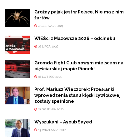
Groźny pająk jest w Polsce. Nie ma z nim
żartów
4 CZERWCA 2024
WIEŚci z Mazowsza 2026 – odcinek 1
16 LIPCA 2026
Gromda Fight Club nowym miejscem na
pięściarskiej mapie Pionek!
18 LUTEGO 2021
Prof. Mariusz Wieczorek: Przesłanki
wprowadzenia stanu klęski żywiołowej
zostały spełnione
21 GRUDNIA 2020
Wyszukani – Ayoub Sayed
13 WRZEŚNIA 2017