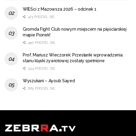
WIEŚci z Mazowsza 2026 – odcinek 1
473 PODZIEL SIĘ
Gromda Fight Club nowym miejscem na pięściarskiej
mapie Pionek!
490 PODZIEL SIĘ
Prof. Mariusz Wieczorek: Przesłanki wprowadzenia
stanu klęski żywiołowej zostały spełnione
554 PODZIEL SIĘ
Wyszukani – Ayoub Sayed
663 PODZIEL SIĘ