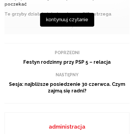
poczekać
Te grzyby działają jak dopalacze. GIS ostrzega
kontynuuj czytanie
Gościem programu "Kontrast" jest były poseł Sojuszu
POPRZEDNI
Lewicy Demokratycznej Marek Wikiński.
Festyn rodzinny przy PSP 5 – relacja
NASTĘPNY
Sesja: najbliższe posiedzenie 30 czerwca. Czym
zajmą się radni?
administracja