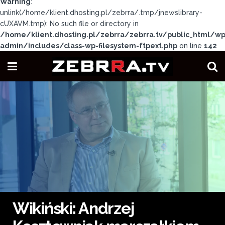
Warning
:
unlink(/home/klient.dhosting.pl/zebrra/.tmp/jnewslibrary-
cUXAVM.tmp): No such file or directory in
/home/klient.dhosting.pl/zebrra/zebrra.tv/public_html/wp
admin/includes/class-wp-filesystem-ftpext.php
on line
142
Wikiński: Andrzej