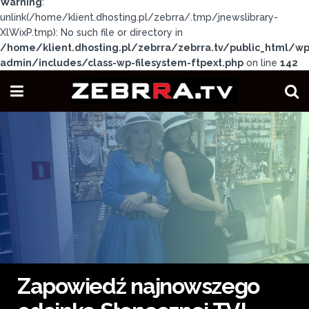
Warning
:
unlink(/home/klient.dhosting.pl/zebrra/.tmp/jnewslibrary-
XlWixP.tmp): No such file or directory in
/home/klient.dhosting.pl/zebrra/zebrra.tv/public_html/wp
admin/includes/class-wp-filesystem-ftpext.php
on line
142
Zapowiedź najnowszego