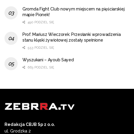
Gromda Fight Club nowym miejscem na pięściarskiej
mapie Pionek!
490 PODZIEL SIĘ
Prof. Mariusz Wieczorek: Przesłanki wprowadzenia
stanu klęski żywiołowej zostały spełnione
553 PODZIEL SIĘ
Wyszukani – Ayoub Sayed
663 PODZIEL SIĘ
Redakcja CBJB Sp z o.o.
ul. Grodzka 2