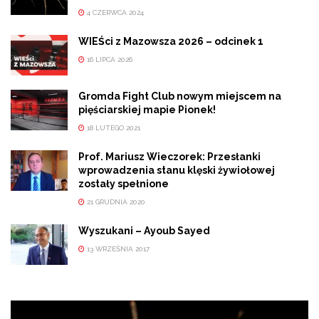
4 CZERWCA 2024
WIEŚci z Mazowsza 2026 – odcinek 1
16 LIPCA 2026
Gromda Fight Club nowym miejscem na
pięściarskiej mapie Pionek!
18 LUTEGO 2021
Prof. Mariusz Wieczorek: Przesłanki
wprowadzenia stanu klęski żywiołowej
zostały spełnione
21 GRUDNIA 2020
Wyszukani – Ayoub Sayed
13 WRZEŚNIA 2017