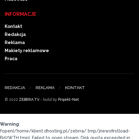
INFORMACJE
Kontakt
Redakcja
Reklama
Makiety reklamowe
Praca
REDAKCJA
REKLAMA
KONTAKT
© 2022
ZEBRRA.TV
- build by
Projekt-Net
.
Warning
:
fopen(/home/klient.dhosting.pl/zebrra/.tmp/jnewsfirstload-
Bd2WTH.tmp): Failed to open stream: Disk quota exceeded in