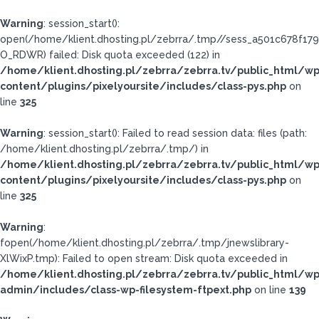
Warning
: session_start():
open(/home/klient.dhosting.pl/zebrra/.tmp//sess_a501c678f1
O_RDWR) failed: Disk quota exceeded (122) in
/home/klient.dhosting.pl/zebrra/zebrra.tv/public_html/wp
content/plugins/pixelyoursite/includes/class-pys.php
on
line
325
Warning
: session_start(): Failed to read session data: files (path:
/home/klient.dhosting.pl/zebrra/.tmp/) in
/home/klient.dhosting.pl/zebrra/zebrra.tv/public_html/wp
content/plugins/pixelyoursite/includes/class-pys.php
on
line
325
Warning
:
fopen(/home/klient.dhosting.pl/zebrra/.tmp/jnewslibrary-
XlWixP.tmp): Failed to open stream: Disk quota exceeded in
/home/klient.dhosting.pl/zebrra/zebrra.tv/public_html/wp
admin/includes/class-wp-filesystem-ftpext.php
on line
139