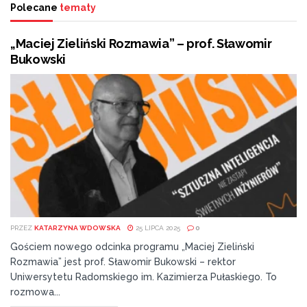
Polecane
tematy
„Maciej Zieliński Rozmawia” – prof. Sławomir
Bukowski
PRZEZ
KATARZYNA WDOWSKA
25 LIPCA 2025
0
Gościem nowego odcinka programu „Maciej Zieliński
Rozmawia” jest prof. Sławomir Bukowski – rektor
Uniwersytetu Radomskiego im. Kazimierza Pułaskiego. To
rozmowa...