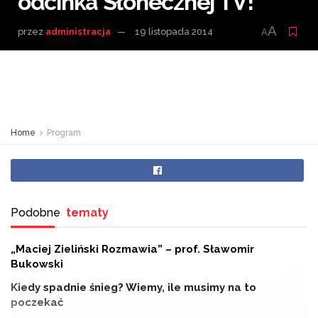
odcinka Słonecznej TV!
A
przez
administracja
19 listopada 2014
A
Home
Program
Podobne
tematy
„Maciej Zieliński Rozmawia” – prof. Sławomir
Bukowski
Kiedy spadnie śnieg? Wiemy, ile musimy na to
poczekać