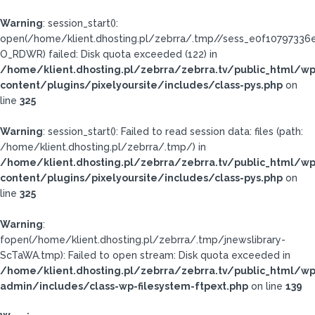
Warning
: session_start():
open(/home/klient.dhosting.pl/zebrra/.tmp//sess_e0f1079733
O_RDWR) failed: Disk quota exceeded (122) in
/home/klient.dhosting.pl/zebrra/zebrra.tv/public_html/wp
content/plugins/pixelyoursite/includes/class-pys.php
on
line
325
Warning
: session_start(): Failed to read session data: files (path:
/home/klient.dhosting.pl/zebrra/.tmp/) in
/home/klient.dhosting.pl/zebrra/zebrra.tv/public_html/wp
content/plugins/pixelyoursite/includes/class-pys.php
on
line
325
Warning
:
fopen(/home/klient.dhosting.pl/zebrra/.tmp/jnewslibrary-
ScTaWA.tmp): Failed to open stream: Disk quota exceeded in
/home/klient.dhosting.pl/zebrra/zebrra.tv/public_html/wp
admin/includes/class-wp-filesystem-ftpext.php
on line
139