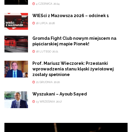
4 CZERWCA 2024
WIEŚci z Mazowsza 2026 – odcinek 1
16 LIPCA 2026
Gromda Fight Club nowym miejscem na
pięściarskiej mapie Pionek!
18 LUTEGO 2021
Prof. Mariusz Wieczorek: Przesłanki
wprowadzenia stanu klęski żywiołowej
zostały spełnione
21 GRUDNIA 2020
Wyszukani – Ayoub Sayed
13 WRZEŚNIA 2017