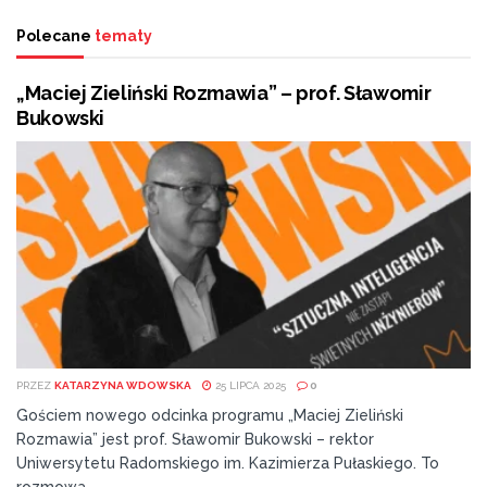
Polecane
tematy
„Maciej Zieliński Rozmawia” – prof. Sławomir
Bukowski
PRZEZ
KATARZYNA WDOWSKA
25 LIPCA 2025
0
Gościem nowego odcinka programu „Maciej Zieliński
Rozmawia” jest prof. Sławomir Bukowski – rektor
Uniwersytetu Radomskiego im. Kazimierza Pułaskiego. To
rozmowa...