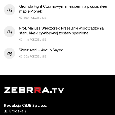
Gromda Fight Club nowym miejscem na pięściarskiej
mapie Pionek!
490 PODZIEL SIĘ
Prof. Mariusz Wieczorek: Przesłanki wprowadzenia
stanu klęski żywiołowej zostały spełnione
553 PODZIEL SIĘ
Wyszukani – Ayoub Sayed
663 PODZIEL SIĘ
Redakcja CBJB Sp z o.o.
ul. Grodzka 2