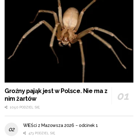
Groźny pająk jest w Polsce. Nie ma z
nim żartów
1050 PODZIEL SIĘ
WIEŚci z Mazowsza 2026 – odcinek 1
473 PODZIEL SIĘ