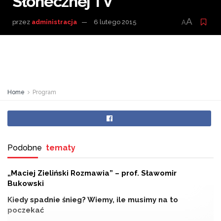
Słonecznej TV
A
przez
administracja
6 lutego 2015
A
Home
Program
Podobne
tematy
„Maciej Zieliński Rozmawia” – prof. Sławomir
Bukowski
Kiedy spadnie śnieg? Wiemy, ile musimy na to
poczekać