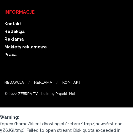
INFORMACJE
Kontakt
Redakcja
Reklama
Makiety reklamowe
Praca
REDAKCJA
REKLAMA
KONTAKT
© 2022
ZEBRRA.TV
- build by
Projekt-Net
.
Warning
:
fopen(/home/klient.dhosting.pl/zebrra/.tmp/jnewsfirstload-
5Z6JGi.tmp): Failed to open stream: Disk quota exceeded in