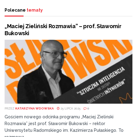
Polecane
tematy
„Maciej Zieliński Rozmawia” – prof. Sławomir
Bukowski
PRZEZ
KATARZYNA WDOWSKA
25 LIPCA 2025
0
Gościem nowego odcinka programu „Maciej Zieliński
Rozmawia” jest prof. Sławomir Bukowski – rektor
Uniwersytetu Radomskiego im. Kazimierza Pułaskiego. To
rozmowa...