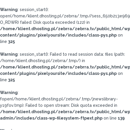
Warning
: session_start():
open(/home/klient.dhosting.pl/zebrra/.tmp//sess_650b213e96
O_RDWR) failed: Disk quota exceeded (122) in
/home/klient.dhosting.pl/zebrra/zebrra.tv/public_html/wp
content/plugins/pixelyoursite/includes/class-pys.php
on
line
325
Warning
: session_start(): Failed to read session data: files (path:
/home/klient.dhosting.pl/zebrra/.tmp/) in
/home/klient.dhosting.pl/zebrra/zebrra.tv/public_html/wp
content/plugins/pixelyoursite/includes/class-pys.php
on
line
325
Warning
:
fopen(/home/klient.dhosting.pl/zebrra/.tmp/jnewslibrary-
y19fov.tmp): Failed to open stream: Disk quota exceeded in
/home/klient.dhosting.pl/zebrra/zebrra.tv/public_html/wp
admin/includes/class-wp-filesystem-ftpext.php
on line
139