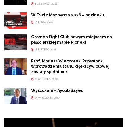
4 CZERWCA 2024
WIEŚci z Mazowsza 2026 – odcinek 1
16 LIPCA 2026
Gromda Fight Club nowym miejscem na
pięściarskiej mapie Pionek!
18 LUTEGO 2021
Prof. Mariusz Wieczorek: Przesłanki
wprowadzenia stanu klęski żywiołowej
zostały spełnione
21 GRUDNIA 2020
Wyszukani – Ayoub Sayed
13 WRZEŚNIA 2017