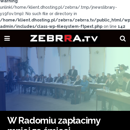
Warning
:
unlink(/home/klient.dhosting.pl/zebrra/.tmp/jnewslibrary-
y19fov.tmp): No such file or directory in
/home/klient.dhosting.pl/zebrra/zebrra.tv/public_html/wp
admin/includes/class-wp-filesystem-ftpext.php
on line
142
W Radomiu zapłacimy