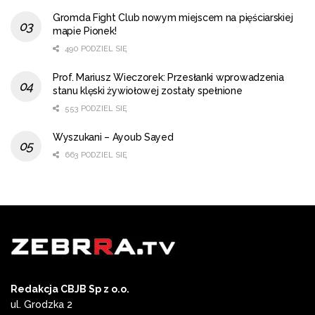
Gromda Fight Club nowym miejscem na pięściarskiej
mapie Pionek!
490 PODZIEL SIĘ
Prof. Mariusz Wieczorek: Przesłanki wprowadzenia
stanu klęski żywiołowej zostały spełnione
553 PODZIEL SIĘ
Wyszukani – Ayoub Sayed
663 PODZIEL SIĘ
Redakcja CBJB Sp z o.o.
ul. Grodzka 2