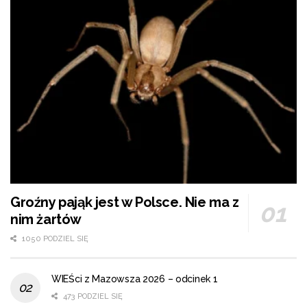
Groźny pająk jest w Polsce. Nie ma z
nim żartów
1050 PODZIEL SIĘ
WIEŚci z Mazowsza 2026 – odcinek 1
473 PODZIEL SIĘ