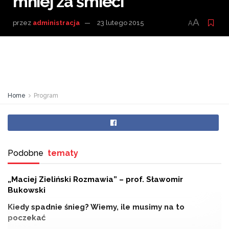
mniej za śmieci
A
przez
administracja
23 lutego 2015
A
Home
Program
Podobne
tematy
„Maciej Zieliński Rozmawia” – prof. Sławomir
Bukowski
Kiedy spadnie śnieg? Wiemy, ile musimy na to
poczekać