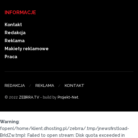
INFORMACJE
Kontakt
Redakcja
Reklama
Makiety reklamowe
Praca
REDAKCJA
REKLAMA
KONTAKT
© 2022
ZEBRRA.TV
- build by
Projekt-Net
.
Warning
:
fopen(/home/klient.dhosting.pl/zebrra/.tmp/jnewsfirstload-
BrIdZw.tmp): Failed to open stream: Disk quota exceeded in