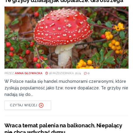
Te grzyby działają jak dopalacze. GIS ostrzega
PRZEZ
ANNA GŁOWACKA
18 PAŹDZIERNIKA 2024
0
W Polsce nasila się handel muchomorami czerwonymi, które
zyskują popularność jako tzw. nowe dopalacze. Te grzyby nie
nadają się do...
CZYTAJ WIĘCEJ
Wraca temat palenia na balkonach. Niepalący
nie chcą wdychać dymu