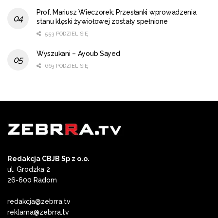
Prof. Mariusz Wieczorek: Przesłanki wprowadzenia
stanu klęski żywiołowej zostały spełnione
553 PODZIEL SIĘ
Wyszukani – Ayoub Sayed
663 PODZIEL SIĘ
Redakcja CBJB Sp z o.o.
ul. Grodzka 2
26-600 Radom
redakcja@zebrra.tv
reklama@zebrra.tv