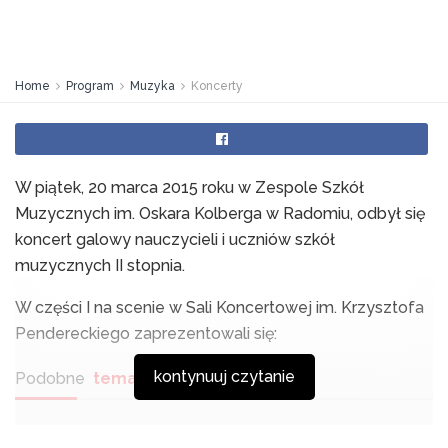
Home
Program
Muzyka
Koncerty
W piątek, 20 marca 2015 roku w Zespole Szkół
Muzycznych im. Oskara Kolberga w Radomiu, odbył się
koncert galowy nauczycieli i uczniów szkół
muzycznych II stopnia.
W części I na scenie w Sali Koncertowej im. Krzysztofa
Pendereckiego zaprezentowali się:
kontynuuj czytanie
Podobne
tematy
„Maciej Zieliński Rozmawia” – prof. Sławomir