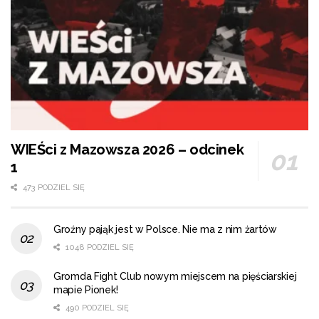
WIEŚci z Mazowsza 2026 – odcinek
1
473 PODZIEL SIĘ
Groźny pająk jest w Polsce. Nie ma z nim żartów
1048 PODZIEL SIĘ
Gromda Fight Club nowym miejscem na pięściarskiej
mapie Pionek!
490 PODZIEL SIĘ