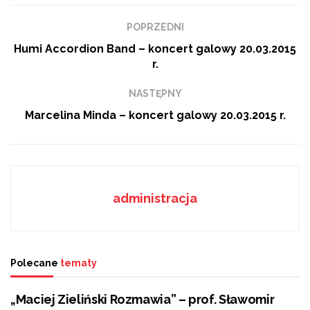
Bukowski
Kiedy spadnie śnieg? Wiemy, ile musimy na to
POPRZEDNI
poczekać
Humi Accordion Band – koncert galowy 20.03.2015
r.
Te grzyby działają jak dopalacze. GIS ostrzega
NASTĘPNY
Marcelina Minda – koncert galowy 20.03.2015 r.
1. Humi Accordion Band
2. Aleksandra Markowicz
administracja
3. Marcelina Minda
4. Piotr Motyka
5. Maciej Dobrzański
Polecane
tematy
6. Marcin Wieczorek
„Maciej Zieliński Rozmawia” – prof. Sławomir