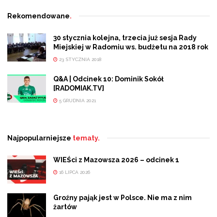
Rekomendowane
.
30 stycznia kolejna, trzecia już sesja Rady
Miejskiej w Radomiu ws. budżetu na 2018 rok
23 STYCZNIA 2018
Q&A | Odcinek 10: Dominik Sokół
[RADOMIAK.TV]
5 GRUDNIA 2021
Najpopularniejsze
tematy.
WIEŚci z Mazowsza 2026 – odcinek 1
16 LIPCA 2026
Groźny pająk jest w Polsce. Nie ma z nim
żartów