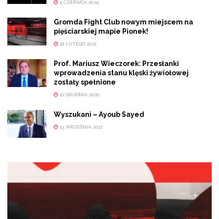
4 CZERWCA 2024
Gromda Fight Club nowym miejscem na
pięściarskiej mapie Pionek!
18 LUTEGO 2021
Prof. Mariusz Wieczorek: Przesłanki
wprowadzenia stanu klęski żywiołowej
zostały spełnione
21 GRUDNIA 2020
Wyszukani – Ayoub Sayed
13 WRZEŚNIA 2017