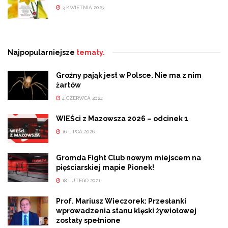
3 KWIETNIA 2023
Najpopularniejsze
tematy.
Groźny pająk jest w Polsce. Nie ma z nim
żartów
4 CZERWCA 2024
WIEŚci z Mazowsza 2026 – odcinek 1
16 LIPCA 2026
Gromda Fight Club nowym miejscem na
pięściarskiej mapie Pionek!
18 LUTEGO 2021
Prof. Mariusz Wieczorek: Przesłanki
wprowadzenia stanu klęski żywiołowej
zostały spełnione