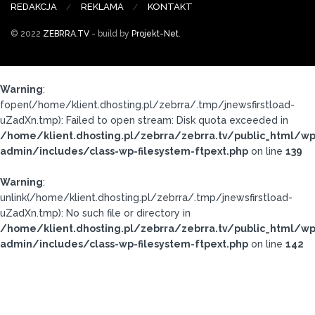
REDAKCJA
REKLAMA
KONTAKT
© 2022
ZEBRRA.TV
- build by
Projekt-Net
.
Warning
:
fopen(/home/klient.dhosting.pl/zebrra/.tmp/jnewsfirstload-
uZadXn.tmp): Failed to open stream: Disk quota exceeded in
/home/klient.dhosting.pl/zebrra/zebrra.tv/public_html/wp
admin/includes/class-wp-filesystem-ftpext.php
on line
139
Warning
:
unlink(/home/klient.dhosting.pl/zebrra/.tmp/jnewsfirstload-
uZadXn.tmp): No such file or directory in
/home/klient.dhosting.pl/zebrra/zebrra.tv/public_html/wp
admin/includes/class-wp-filesystem-ftpext.php
on line
142