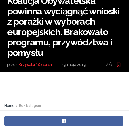
Koalicja Obywatelska
powinna wyciągnąć wnioski
z porażki w wyborach
europejskich. Brakowało
programu, przywództwa i
pomysłu
A
przez
Krzysztof Czaban
29 maja 2019
A
Home
Bez kategorii