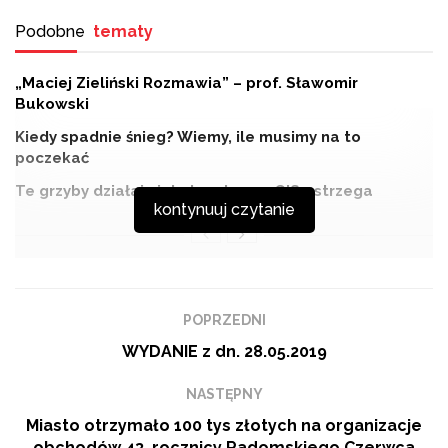
Podobne
tematy
„Maciej Zieliński Rozmawia” – prof. Sławomir
Bukowski
Kiedy spadnie śnieg? Wiemy, ile musimy na to
poczekać
Te grzyby działają jak dopalacze. GIS ostrzega
kontynuuj czytanie
Gościem programu „Kontrast Plus” jest Wiesław
POPRZEDNI
Wędzonka, radny Platformy Obywatelskiej.
WYDANIE z dn. 28.05.2019
NASTĘPNY
Miasto otrzymało 100 tys złotych na organizacje
obchodów 43. rocznicy Radomskiego Czerwca