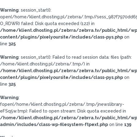
Warning
: session_start():
open(/home/klient.dhosting.pl/zebrra/.tmp//sess_987f7970dd
O_RDWR) failed: Disk quota exceeded (122) in
/home/klient.dhosting.pl/zebrra/zebrra.tv/public_html/wp
content/plugins/pixelyoursite/includes/class-pys.php
on
line
325
Warning
: session_start(): Failed to read session data: files (path:
/home/klient.dhosting.pl/zebrra/.tmp/) in
/home/klient.dhosting.pl/zebrra/zebrra.tv/public_html/wp
content/plugins/pixelyoursite/includes/class-pys.php
on
line
325
Warning
:
fopen(/home/klient.dhosting.pl/zebrra/.tmp/jnewslibrary-
eFSq5w.tmp): Failed to open stream: Disk quota exceeded in
/home/klient.dhosting.pl/zebrra/zebrra.tv/public_html/wp
admin/includes/class-wp-filesystem-ftpext.php
on line
139