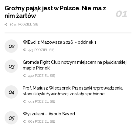
Groźny pająk jest w Polsce. Nie ma z
nim żartów
1049 PODZIEL SIĘ
WIEŚci z Mazowsza 2026 – odcinek 1
473 PODZIEL SIĘ
Gromda Fight Club nowym miejscem na pięściarskiej
mapie Pionek!
490 PODZIEL SIĘ
Prof. Mariusz Wieczorek: Przesłanki wprowadzenia
stanu klęski żywiołowej zostały spełnione
553 PODZIEL SIĘ
Wyszukani – Ayoub Sayed
663 PODZIEL SIĘ