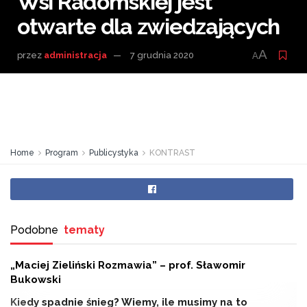
Wsi Radomskiej jest
otwarte dla zwiedzających
A
przez
administracja
7 grudnia 2020
A
Home
Program
Publicystyka
KONTRAST
Podobne
tematy
„Maciej Zieliński Rozmawia” – prof. Sławomir
Bukowski
Kiedy spadnie śnieg? Wiemy, ile musimy na to