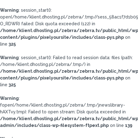
Warning
: session_start():
open(/home/klient.dhosting.pl/zebrra/.tmp//sess_58ac1f7d1b0
O_RDWR) failed: Disk quota exceeded (122) in
/home/klient.dhosting.pl/zebrra/zebrra.tv/public_html/wp
content/plugins/pixelyoursite/includes/class-pys.php
on
line
325
Warning
: session_start(): Failed to read session data: files (path:
/home/klient.dhosting.pl/zebrra/.tmp/) in
/home/klient.dhosting.pl/zebrra/zebrra.tv/public_html/wp
content/plugins/pixelyoursite/includes/class-pys.php
on
line
325
Warning
:
fopen(/home/klient.dhosting.pl/zebrra/.tmp/jnewslibrary-
hAXTvy.tmp): Failed to open stream: Disk quota exceeded in
/home/klient.dhosting.pl/zebrra/zebrra.tv/public_html/wp
admin/includes/class-wp-filesystem-ftpext.php
on line
139