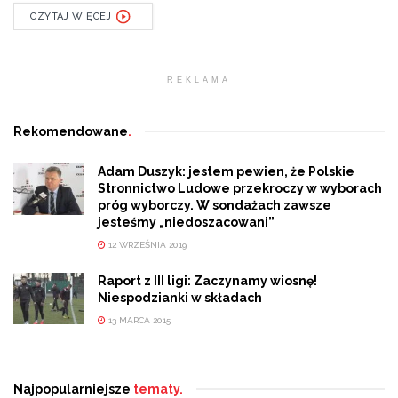
CZYTAJ WIĘCEJ
REKLAMA
Rekomendowane
.
Adam Duszyk: jestem pewien, że Polskie
Stronnictwo Ludowe przekroczy w wyborach
próg wyborczy. W sondażach zawsze
jesteśmy „niedoszacowani”
12 WRZEŚNIA 2019
Raport z III ligi: Zaczynamy wiosnę!
Niespodzianki w składach
13 MARCA 2015
Najpopularniejsze
tematy.