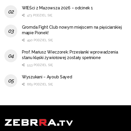
WIEŚci z Mazowsza 2026 – odcinek 1
473 PODZIEL SIĘ
Gromda Fight Club nowym miejscem na pięściarskiej
mapie Pionek!
490 PODZIEL SIĘ
Prof. Mariusz Wieczorek: Przesłanki wprowadzenia
stanu klęski żywiołowej zostały spełnione
553 PODZIEL SIĘ
Wyszukani – Ayoub Sayed
663 PODZIEL SIĘ