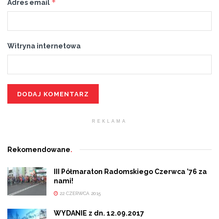
*
Adres email
Witryna internetowa
REKLAMA
Rekomendowane
.
III Półmaraton Radomskiego Czerwca ’76 za
nami!
22 CZERWCA 2015
WYDANIE z dn. 12.09.2017