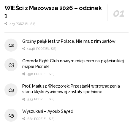
WIEŚci z Mazowsza 2026 – odcinek
1
473 PODZIEL SIĘ
Groźny pająk jest w Polsce. Nie ma z nim żartów
1048 PODZIEL SIĘ
Gromda Fight Club nowym miejscem na pięściarskiej
mapie Pionek!
490 PODZIEL SIĘ
Prof. Mariusz Wieczorek: Przesłanki wprowadzenia
stanu klęski żywiołowej zostały spełnione
553 PODZIEL SIĘ
Wyszukani – Ayoub Sayed
662 PODZIEL SIĘ