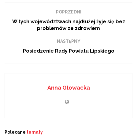
Jakub Ochyński został nowym Starostą lipskim. Zastąpił
na tym stanowisku Jerzego Paska.
POPRZEDNI
W tych województwach najdłużej żyje się bez
problemów ze zdrowiem
NASTĘPNY
Posiedzenie Rady Powiatu Lipskiego
Anna Głowacka
Polecane
tematy