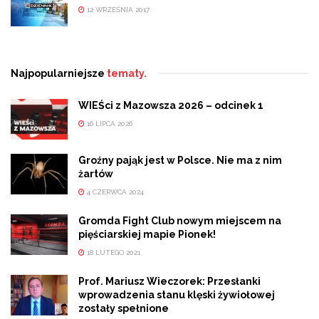
12 WRZEŚNIA 2017
Najpopularniejsze
tematy.
WIEŚci z Mazowsza 2026 – odcinek 1
16 LIPCA 2026
Groźny pająk jest w Polsce. Nie ma z nim
żartów
4 CZERWCA 2024
Gromda Fight Club nowym miejscem na
pięściarskiej mapie Pionek!
18 LUTEGO 2021
Prof. Mariusz Wieczorek: Przesłanki
wprowadzenia stanu klęski żywiołowej
zostały spełnione