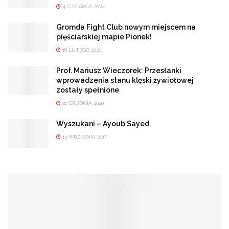
4 CZERWCA 2024
Gromda Fight Club nowym miejscem na
pięściarskiej mapie Pionek!
18 LUTEGO 2021
Prof. Mariusz Wieczorek: Przesłanki
wprowadzenia stanu klęski żywiołowej
zostały spełnione
21 GRUDNIA 2020
Wyszukani – Ayoub Sayed
13 WRZEŚNIA 2017