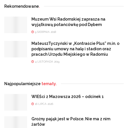
Rekomendowane
.
Muzeum Wsi Radomskiej zaprasza na
wyjątkową potańcówkę pod Dębem
9 SIERPNIA 2018
MateuszTyczyński w „Kontraście Plus” m.in. o
podpisaniu umowy na halę i stadion oraz
pracach Urzędu Miejskiego w Radomiu
4 LISTOPADA 2019
Najpopularniejsze
tematy.
WIEŚci z Mazowsza 2026 – odcinek 1
16 LIPCA 2026
Groźny pająk jest w Polsce. Nie ma z nim
żartów