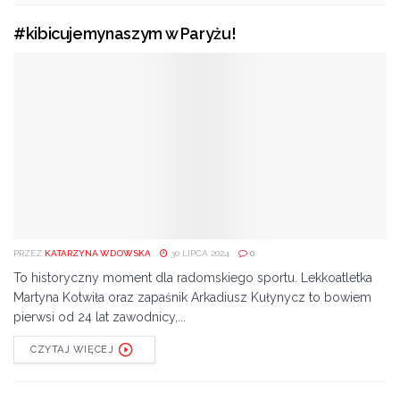
#kibicujemynaszym w Paryżu!
PRZEZ
KATARZYNA WDOWSKA
30 LIPCA 2024
0
To historyczny moment dla radomskiego sportu. Lekkoatletka
Martyna Kotwiła oraz zapaśnik Arkadiusz Kułynycz to bowiem
pierwsi od 24 lat zawodnicy,...
CZYTAJ WIĘCEJ