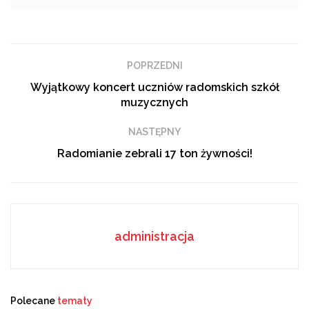
Piłkarze Radomiaka po bardzo wyczerpującym
spotkaniu zremisowali z Pelikanem Łowicz 1:1. Broń
zrehabilitowała się za ubiegłotygodniową wpadkę i
POPRZEDNI
pokonała rezerwy Legii
WARSZAWA
3:0. Posłuchajcie
Wyjątkowy koncert uczniów radomskich szkół
wypowiedzi szkoleniowców i zobaczcie bramki z obu
muzycznych
spotkań. Zapraszamy!
NASTĘPNY
Radomianie zebrali 17 ton żywności!
administracja
Polecane
tematy