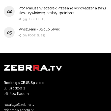
Prof. Mariusz Wieczorek: Przesłanki wprowadzenia stanu
klęski żywiołowej zostały spełnione
553 PODZIEL SIĘ
Wyszukani – Ayoub Sayed
662 PODZIEL SIĘ
Redakcja CBJB Sp z o.o.
ul. Grodzka 2
26-600 Radom
redakcja@zebrra.tv
reklama@zebrra.tv