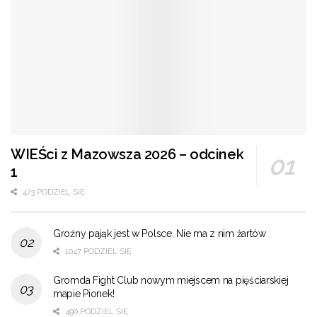
WIEŚci z Mazowsza 2026 – odcinek
1
473 PODZIEL SIĘ
Groźny pająk jest w Polsce. Nie ma z nim żartów
1047 PODZIEL SIĘ
Gromda Fight Club nowym miejscem na pięściarskiej
mapie Pionek!
490 PODZIEL SIĘ