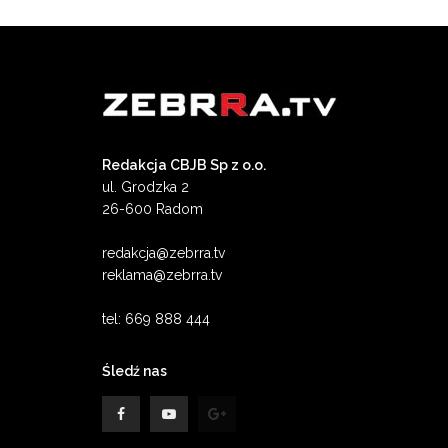
Redakcja CBJB Sp z o.o.
ul. Grodzka 2
26-600 Radom
redakcja@zebrra.tv
reklama@zebrra.tv
tel: 669 888 444
Śledź nas