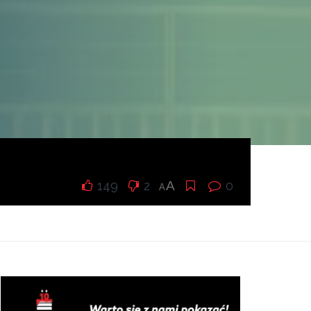
149
2
A
0
A