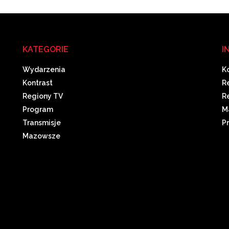
KATEGORIE
I
Wydarzenia
K
Kontrast
R
Regiony TV
R
Program
M
Transmisje
P
Mazowsze