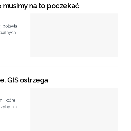
le musimy na to poczekać
j pojawia
ktualnych
e. GIS ostrzega
i, które
rzyby nie