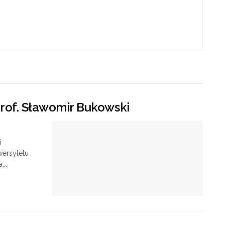
prof. Sławomir Bukowski
i
wersytetu
...