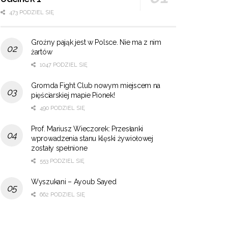
473 PODZIEL SIĘ
Groźny pająk jest w Polsce. Nie ma z nim
żartów
1047 PODZIEL SIĘ
Gromda Fight Club nowym miejscem na
pięściarskiej mapie Pionek!
490 PODZIEL SIĘ
Prof. Mariusz Wieczorek: Przesłanki
wprowadzenia stanu klęski żywiołowej
zostały spełnione
553 PODZIEL SIĘ
Wyszukani – Ayoub Sayed
662 PODZIEL SIĘ