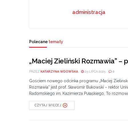
administracja
Polecane
tematy
„Maciej Zieliński Rozmawia” – 
PRZEZ
KATARZYNA WDOWSKA
25 LIPCA 2025
0
Gościem nowego odcinka programu „Maciej Zielińsk
Rozmawia” jest prof. Sławomir Bukowski – rektor Uni
Radomskiego im. Kazimierza Pułaskiego. To rozmowa
CZYTAJ WIĘCEJ