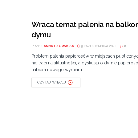
Wraca temat palenia na balko
dymu
PRZEZ
ANNA GŁOWACKA
9 PAŹDZIERNIKA 2024
0
Problem palenia papierosów w miejscach publiczny
nie traci na aktualności, a dyskusja o dymie papiero
nabiera nowego wymiaru....
CZYTAJ WIĘCEJ