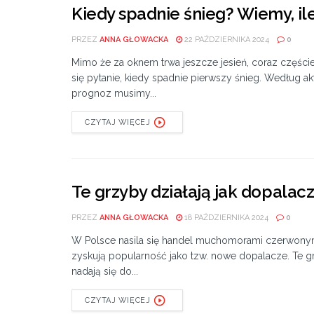
Kiedy spadnie śnieg? Wiemy, i
PRZEZ
ANNA GŁOWACKA
22 PAŹDZIERNIKA 2024
0
Mimo że za oknem trwa jeszcze jesień, coraz częście
się pytanie, kiedy spadnie pierwszy śnieg. Według a
prognoz musimy...
CZYTAJ WIĘCEJ
Te grzyby działają jak dopalacz
PRZEZ
ANNA GŁOWACKA
18 PAŹDZIERNIKA 2024
0
W Polsce nasila się handel muchomorami czerwonym
zyskują popularność jako tzw. nowe dopalacze. Te g
nadają się do...
CZYTAJ WIĘCEJ