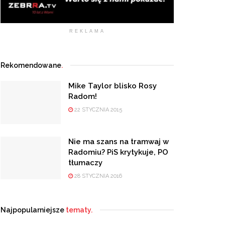
REKLAMA
Rekomendowane
.
Mike Taylor blisko Rosy
Radom!
22 STYCZNIA 2015
Nie ma szans na tramwaj w
Radomiu? PiS krytykuje, PO
tłumaczy
28 STYCZNIA 2016
Najpopularniejsze
tematy.