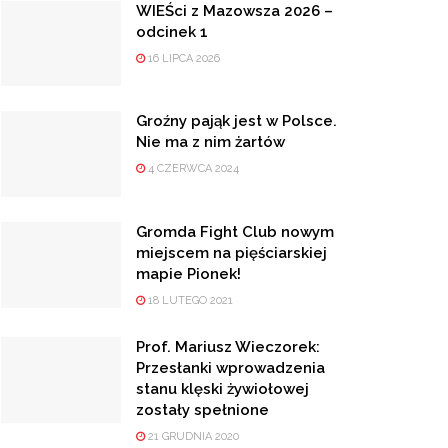
WIEŚci z Mazowsza 2026 –
odcinek 1
16 LIPCA 2026
Groźny pająk jest w Polsce.
Nie ma z nim żartów
4 CZERWCA 2024
Gromda Fight Club nowym
miejscem na pięściarskiej
mapie Pionek!
18 LUTEGO 2021
Prof. Mariusz Wieczorek:
Przesłanki wprowadzenia
stanu klęski żywiołowej
zostały spełnione
21 GRUDNIA 2020