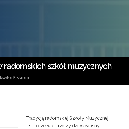
w radomskich szkół muzycznych
uzyka
,
Program
Tradycją radomskiej Szkoły Muzycznej
jest to, że w pierwszy dzień wiosny