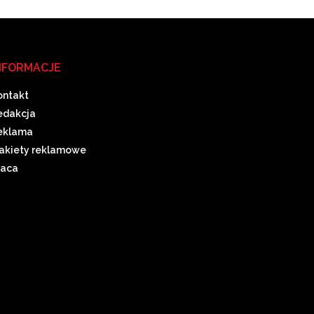
NFORMACJE
ontakt
edakcja
eklama
akiety reklamowe
raca