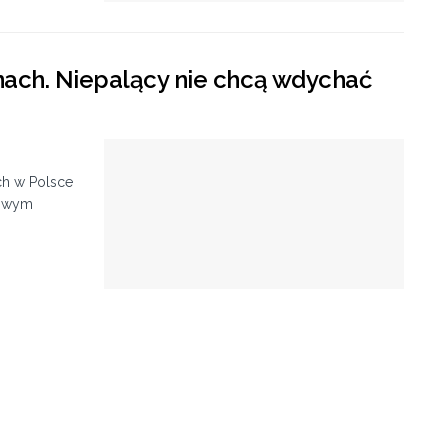
nach. Niepalący nie chcą wdychać
ch w Polsce
sowym