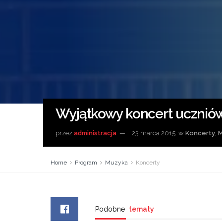
Wyjątkowy koncert ucznió
przez
administracja
23 marca 2015
w
Koncerty
,
M
Home
Program
Muzyka
Koncerty
Podobne
tematy