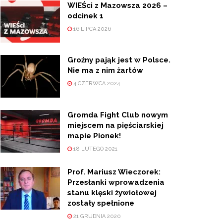
WIEŚci z Mazowsza 2026 –
odcinek 1
16 LIPCA 2026
Groźny pająk jest w Polsce.
Nie ma z nim żartów
4 CZERWCA 2024
Gromda Fight Club nowym
miejscem na pięściarskiej
mapie Pionek!
18 LUTEGO 2021
Prof. Mariusz Wieczorek:
Przesłanki wprowadzenia
stanu klęski żywiołowej
zostały spełnione
21 GRUDNIA 2020