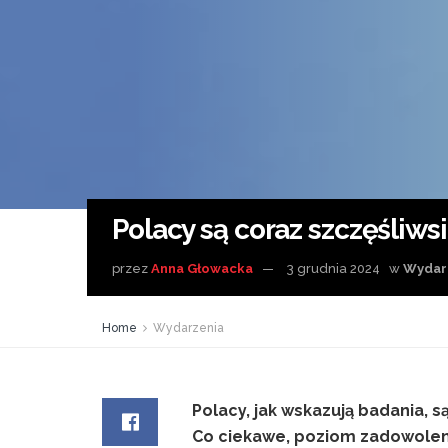
Polacy są coraz szczęśliwsi
przez
Anna Głowacka
3 grudnia 2024
w
Wydar
Home
Wydarzenia
Polacy, jak wskazują badania, 
Co ciekawe, poziom zadowoleni