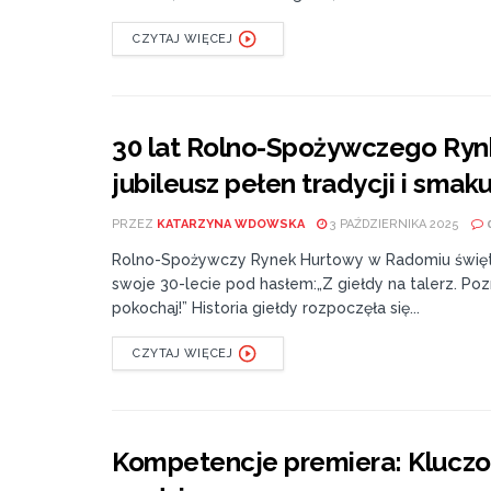
CZYTAJ WIĘCEJ
30 lat Rolno-Spożywczego Ry
jubileusz pełen tradycji i smak
PRZEZ
KATARZYNA WDOWSKA
3 PAŹDZIERNIKA 2025
Rolno-Spożywczy Rynek Hurtowy w Radomiu świę
swoje 30-lecie pod hasłem:„Z giełdy na talerz. Pozn
pokochaj!” Historia giełdy rozpoczęła się...
CZYTAJ WIĘCEJ
Kompetencje premiera: Kluczo