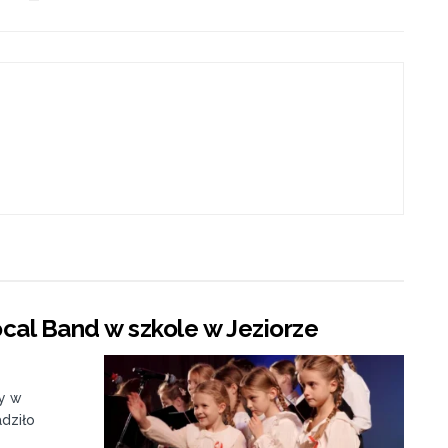
cal Band w szkole w Jeziorze
ny w
dziło