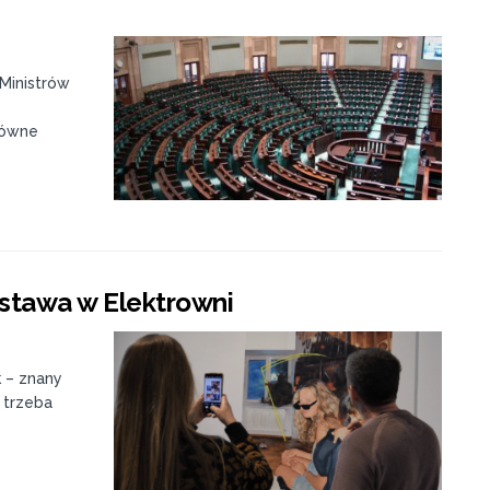
Ministrów
łówne
ystawa w Elektrowni
 – znany
e trzeba