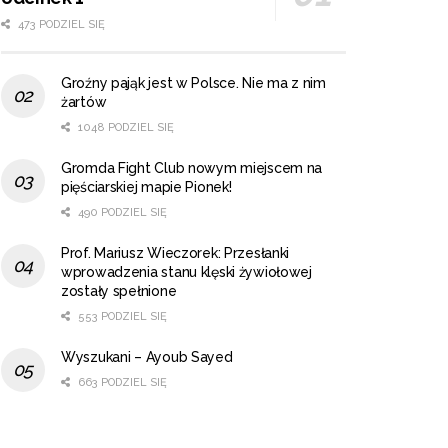
473 PODZIEL SIĘ
Groźny pająk jest w Polsce. Nie ma z nim
żartów
1048 PODZIEL SIĘ
Gromda Fight Club nowym miejscem na
pięściarskiej mapie Pionek!
490 PODZIEL SIĘ
Prof. Mariusz Wieczorek: Przesłanki
wprowadzenia stanu klęski żywiołowej
zostały spełnione
553 PODZIEL SIĘ
Wyszukani – Ayoub Sayed
663 PODZIEL SIĘ