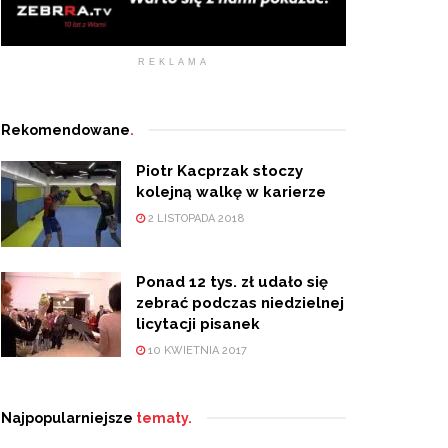
REKLAMA
Rekomendowane
.
Piotr Kacprzak stoczy
kolejną walkę w karierze
2 LISTOPADA 2018
Ponad 12 tys. zł udało się
zebrać podczas niedzielnej
licytacji pisanek
10 KWIETNIA 2017
Najpopularniejsze
tematy.