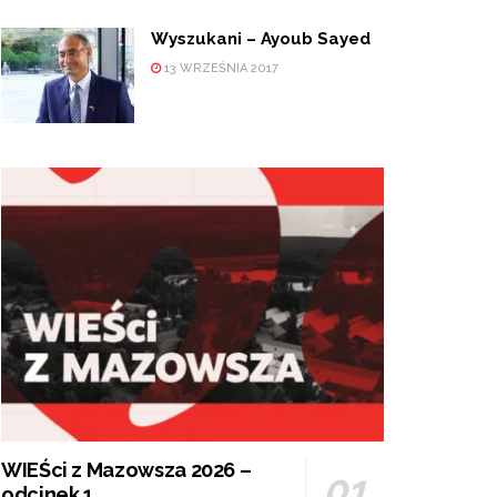
Wyszukani – Ayoub Sayed
13 WRZEŚNIA 2017
WIEŚci z Mazowsza 2026 –
odcinek 1