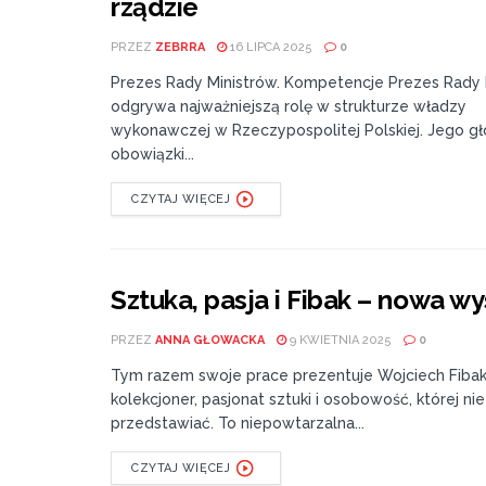
rządzie
PRZEZ
ZEBRRA
16 LIPCA 2025
0
Prezes Rady Ministrów. Kompetencje Prezes Rady 
odgrywa najważniejszą rolę w strukturze władzy
wykonawczej w Rzeczypospolitej Polskiej. Jego g
obowiązki...
CZYTAJ WIĘCEJ
Sztuka, pasja i Fibak – nowa w
PRZEZ
ANNA GŁOWACKA
9 KWIETNIA 2025
0
Tym razem swoje prace prezentuje Wojciech Fibak
kolekcjoner, pasjonat sztuki i osobowość, której ni
przedstawiać. To niepowtarzalna...
CZYTAJ WIĘCEJ