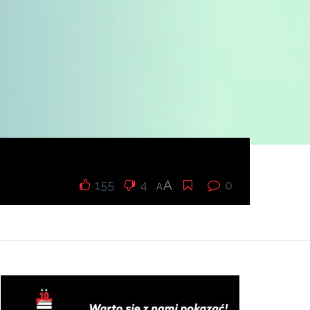
155
4
A
0
A