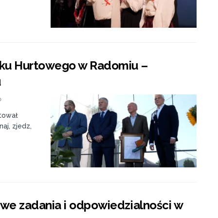
nku Hurtowego w Radomiu –
u
0
tował
aj, zjedz,
we zadania i odpowiedzialności w