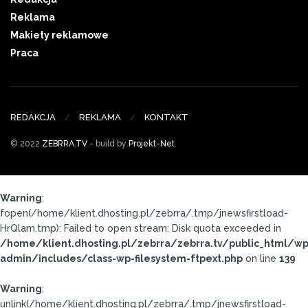
Reklama
Makiety reklamowe
Praca
REDAKCJA
REKLAMA
KONTAKT
© 2022
ZEBRRA.TV
- build by
Projekt-Net
.
Warning
:
fopen(/home/klient.dhosting.pl/zebrra/.tmp/jnewsfirstload-
HrQlam.tmp): Failed to open stream: Disk quota exceeded in
/home/klient.dhosting.pl/zebrra/zebrra.tv/public_html/wp
admin/includes/class-wp-filesystem-ftpext.php
on line
139
Warning
:
unlink(/home/klient.dhosting.pl/zebrra/.tmp/jnewsfirstload-