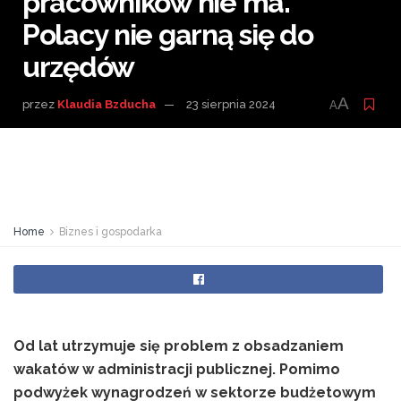
pracowników nie ma.
Polacy nie garną się do
urzędów
A
przez
Klaudia Bzducha
23 sierpnia 2024
A
Home
Biznes i gospodarka
Od lat utrzymuje się problem z obsadzaniem
wakatów w administracji publicznej. Pomimo
podwyżek wynagrodzeń w sektorze budżetowym