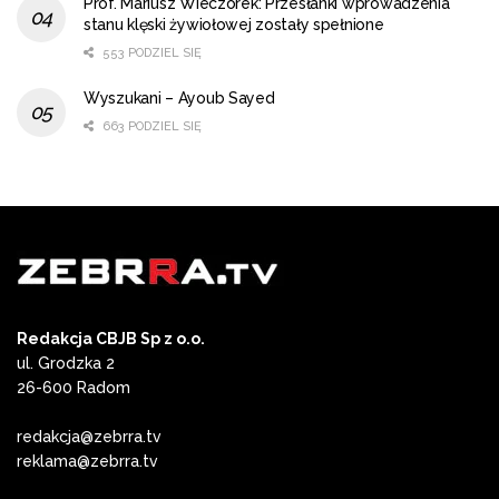
Prof. Mariusz Wieczorek: Przesłanki wprowadzenia
stanu klęski żywiołowej zostały spełnione
553 PODZIEL SIĘ
Wyszukani – Ayoub Sayed
663 PODZIEL SIĘ
Redakcja CBJB Sp z o.o.
ul. Grodzka 2
26-600 Radom
redakcja@zebrra.tv
reklama@zebrra.tv