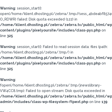
Warning
: session_start():
open(/home/klient.dhosting.pl/zebrra/.tmp//sess_4bdeabf857
O_RDWR) failed: Disk quota exceeded (122) in
/home/klient.dhosting.pl/zebrra/zebrra.tv/public_html/wp
content/plugins/pixelyoursite/includes/class-pys.php
on
line
325
Warning
: session_start(): Failed to read session data: files (path:
/home/klient.dhosting.pl/zebrra/.tmp/) in
/home/klient.dhosting.pl/zebrra/zebrra.tv/public_html/wp
content/plugins/pixelyoursite/includes/class-pys.php
on
line
325
Warning
:
fopen(/home/klient.dhosting.pl/zebrra/.tmp/jnewslibrary-
VW4CC8.tmp): Failed to open stream: Disk quota exceeded in
/home/klient.dhosting.pl/zebrra/zebrra.tv/public_html/wp
admin/includes/class-wp-filesystem-ftpext.php
on line
139