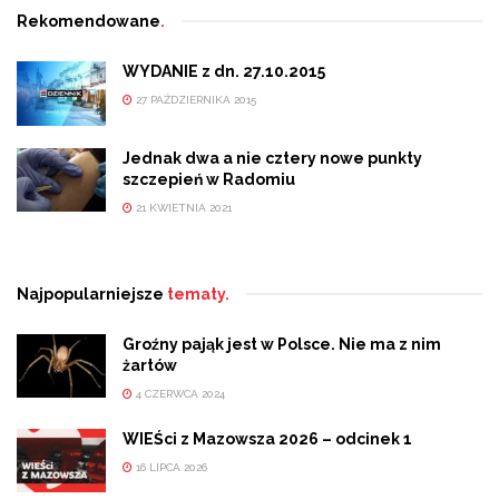
Rekomendowane
.
WYDANIE z dn. 27.10.2015
27 PAŹDZIERNIKA 2015
Jednak dwa a nie cztery nowe punkty
szczepień w Radomiu
21 KWIETNIA 2021
Najpopularniejsze
tematy.
Groźny pająk jest w Polsce. Nie ma z nim
żartów
4 CZERWCA 2024
WIEŚci z Mazowsza 2026 – odcinek 1
16 LIPCA 2026