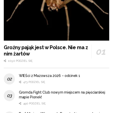
Groźny pająk jest w Polsce. Nie ma z
nim żartów
1050 PODZIEL SIĘ
WIEŚci z Mazowsza 2026 – odcinek 1
473 PODZIEL SIĘ
Gromda Fight Club nowym miejscem na pięściarskiej
mapie Pionek!
490 PODZIEL SIĘ