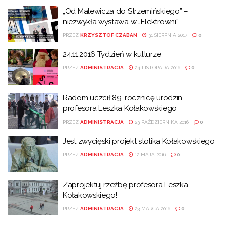
„Od Malewicza do Strzemińskiego” –
niezwykła wystawa w „Elektrowni”
PRZEZ
KRZYSZTOF CZABAN
31 SIERPNIA 2017
0
24.11.2016 Tydzień w kulturze
PRZEZ
ADMINISTRACJA
24 LISTOPADA 2016
0
Radom uczcił 89. rocznicę urodzin
profesora Leszka Kołakowskiego
PRZEZ
ADMINISTRACJA
23 PAŹDZIERNIKA 2016
0
Jest zwycięski projekt stolika Kołakowskiego
PRZEZ
ADMINISTRACJA
12 MAJA 2016
0
Zaprojektuj rzeźbę profesora Leszka
Kołakowskiego!
PRZEZ
ADMINISTRACJA
23 MARCA 2016
0