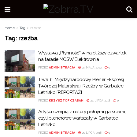
Home
Tag
rzeźba
Tag:
rzeźba
Wystawa „Płynność” w najbliższy czwartek
na tarasie MCSW Elektrownia
PRZEZ
ADMINISTRACJA
25 MAJA 2022
0
Trwa 11. Międzynarodowy Plener Ekspresji
Twórczej Malarstwa i Rzeźby w Garbatce-
Letnisko [REPORTAŻ]
PRZEZ
KRZYSZTOF CZABAN
24 LIPCA 2018
0
Artyści czerpią z natury pełnymi garściami,
czyli plenerowe wartszaty w Garbatce-
Letnisko
PRZEZ
ADMINISTRACJA
20 LIPCA 2018
0