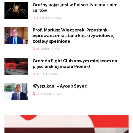
Groźny pająk jest w Polsce. Nie ma z nim
żartów
4 CZERWCA 2024
Prof. Mariusz Wieczorek: Przesłanki
wprowadzenia stanu klęski żywiołowej
zostały spełnione
21 GRUDNIA 2020
Gromda Fight Club nowym miejscem na
pięściarskiej mapie Pionek!
18 LUTEGO 2021
Wyszukani – Ayoub Sayed
13 WRZEŚNIA 2017