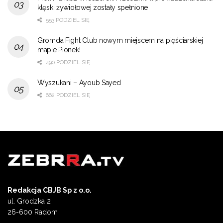
klęski żywiołowej zostały spełnione
553 PODZIEL SIĘ
Gromda Fight Club nowym miejscem na pięściarskiej
mapie Pionek!
490 PODZIEL SIĘ
Wyszukani – Ayoub Sayed
662 PODZIEL SIĘ
Redakcja CBJB Sp z o.o.
ul. Grodzka 2
26-600 Radom