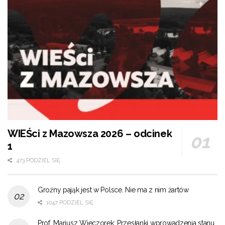
WIEŚci z Mazowsza 2026 – odcinek
1
473 PODZIEL SIĘ
Groźny pająk jest w Polsce. Nie ma z nim żartów
1047 PODZIEL SIĘ
Prof. Mariusz Wieczorek: Przesłanki wprowadzenia stanu