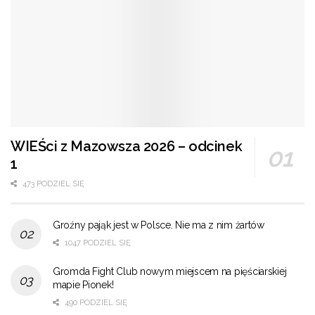
WIEŚci z Mazowsza 2026 – odcinek
1
473 PODZIEL SIĘ
Groźny pająk jest w Polsce. Nie ma z nim żartów
1047 PODZIEL SIĘ
Gromda Fight Club nowym miejscem na pięściarskiej
mapie Pionek!
490 PODZIEL SIĘ