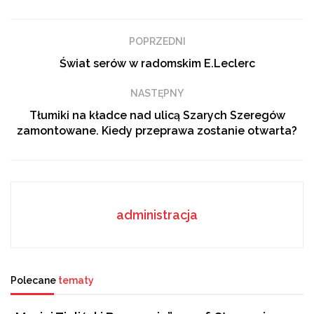
Zapraszamy do obejrzenia naszego stałego,
piątkowego cyklu, czyli „Książki na weekend”.
Tym razem Marta Trojanowska z Miejskiej Biblioteki
POPRZEDNI
Publicznej w Radomiu prezentuje pozycję pt.:
Świat serów w radomskim E.Leclerc
„Zaginiony obraz”.
NASTĘPNY
Tags:
książka na weekend
Tłumiki na kładce nad ulicą Szarych Szeregów
Miejska Biblioteka Publiczna w Radomiu
radom
zamontowane. Kiedy przeprawa zostanie otwarta?
administracja
Polecane
tematy