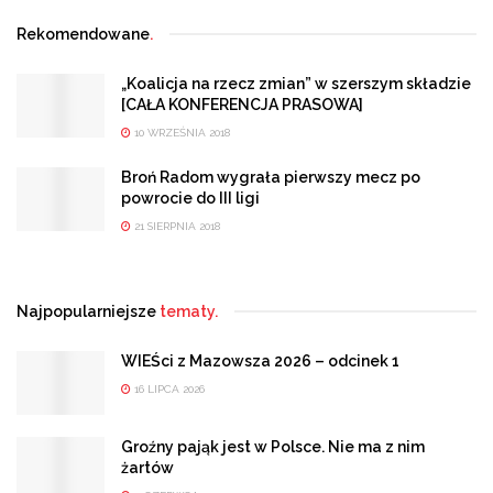
Rekomendowane
.
„Koalicja na rzecz zmian” w szerszym składzie
[CAŁA KONFERENCJA PRASOWA]
10 WRZEŚNIA 2018
Broń Radom wygrała pierwszy mecz po
powrocie do III ligi
21 SIERPNIA 2018
Najpopularniejsze
tematy.
WIEŚci z Mazowsza 2026 – odcinek 1
16 LIPCA 2026
Groźny pająk jest w Polsce. Nie ma z nim
żartów