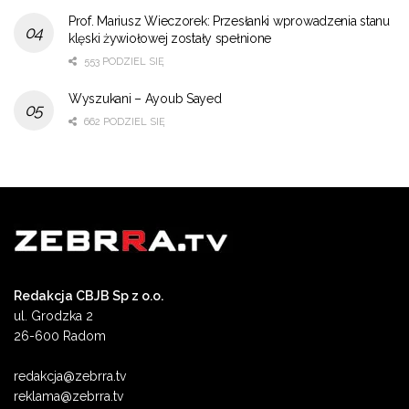
Prof. Mariusz Wieczorek: Przesłanki wprowadzenia stanu
klęski żywiołowej zostały spełnione
553 PODZIEL SIĘ
Wyszukani – Ayoub Sayed
662 PODZIEL SIĘ
Redakcja CBJB Sp z o.o.
ul. Grodzka 2
26-600 Radom
redakcja@zebrra.tv
reklama@zebrra.tv