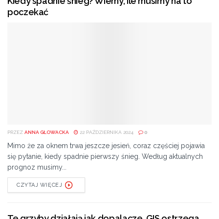
Kiedy spadnie śnieg? Wiemy, ile musimy na to
poczekać
PRZEZ
ANNA GŁOWACKA
22 PAŹDZIERNIKA 2024
0
Mimo że za oknem trwa jeszcze jesień, coraz częściej pojawia
się pytanie, kiedy spadnie pierwszy śnieg. Według aktualnych
prognoz musimy...
CZYTAJ WIĘCEJ
Te grzyby działają jak dopalacze. GIS ostrzega