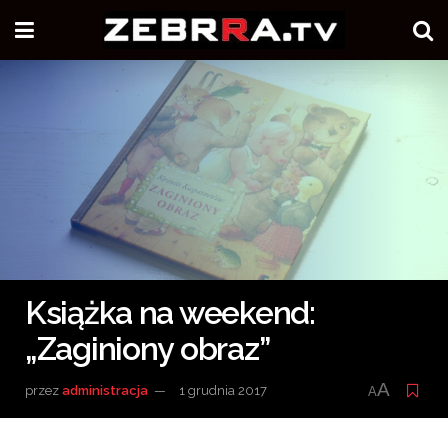
Książka na weekend:
„Zaginiony obraz”
A
przez
administracja
1 grudnia 2017
A