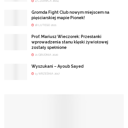
4 CZERWCA 2024
Gromda Fight Club nowym miejscem na
pięściarskiej mapie Pionek!
18 LUTEGO 2021
Prof. Mariusz Wieczorek: Przesłanki
wprowadzenia stanu klęski żywiołowej
zostały spełnione
21 GRUDNIA 2020
Wyszukani – Ayoub Sayed
13 WRZEŚNIA 2017