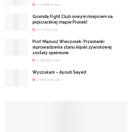
4 CZERWCA 2024
Gromda Fight Club nowym miejscem na
pięściarskiej mapie Pionek!
18 LUTEGO 2021
Prof. Mariusz Wieczorek: Przesłanki
wprowadzenia stanu klęski żywiołowej
zostały spełnione
21 GRUDNIA 2020
Wyszukani – Ayoub Sayed
13 WRZEŚNIA 2017