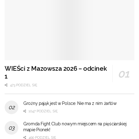
WIEŚci z Mazowsza 2026 – odcinek
1
473 PODZIEL SIĘ
Groźny pająk jest w Polsce. Nie ma z nim żartów
1047 PODZIEL SIĘ
Gromda Fight Club nowym miejscem na pięściarskiej
mapie Pionek!
490 PODZIEL SIĘ