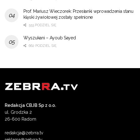
Prof. Mariusz Wieczorek: Przesłanki wprowadzenia stanu
klęski żywiołowej zostały spełnione
553 PODZIEL SIĘ
Wyszukani – Ayoub Sayed
662 PODZIEL SIĘ
Redakcja CBJB Sp z o.o.
ul. Grodzka 2
26-600 Radom
redakcja@zebrra.tv
reklama@zebrra.tv