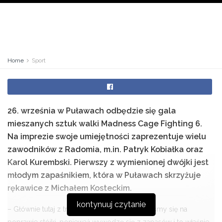
Home
Sport
26. września w Puławach odbędzie się gala
mieszanych sztuk walki Madness Cage Fighting 6.
Na imprezie swoje umiejętności zaprezentuje wielu
zawodników z Radomia, m.in. Patryk Kobiałka oraz
Karol Kurembski. Pierwszy z wymienionej dwójki jest
młodym zapaśnikiem, która w Puławach skrzyżuje
rękawice z Michałem Kosteckim.
kontynuuj czytanie
– Głównie tutaj z trenerem i kolegami skupialiśmy się na
poprawie stójki, ponieważ wywodzę się z zapasów i to właśnie