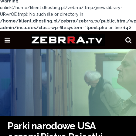
Warning
:
unlink(/home/klient.dhosting.pl/zebrra/.tmp/jnewslibrary-
URwrOE.tmp): No such file or directory in
/home/klient.dhosting.pl/zebrra/zebrra.tv/public_html/wp
admin/includes/class-wp-filesystem-ftpext.php
on line
142
Parki narodowe USA