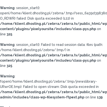
Warning
: session_start():
open(/home/klient.dhosting.pl/zebrra/.tmp//sess_6a39d3983
O_RDWR) failed: Disk quota exceeded (122) in
/home/klient.dhosting.pl/zebrra/zebrra.tv/public_html/wp
content/plugins/pixelyoursite/includes/class-pys.php
on
line
325
Warning
: session_start(): Failed to read session data: files (path:
/home/klient.dhosting.pl/zebrra/.tmp/) in
/home/klient.dhosting.pl/zebrra/zebrra.tv/public_html/wp
content/plugins/pixelyoursite/includes/class-pys.php
on
line
325
Warning
:
fopen(/home/klient.dhosting.pl/zebrra/.tmp/jnewslibrary-
URwrOE.tmp): Failed to open stream: Disk quota exceeded in
/home/klient.dhosting.pl/zebrra/zebrra.tv/public_html/wp
admin/includes/class-wp-filesystem-ftpext.php
on line
139