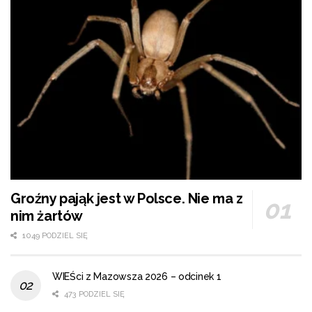
Groźny pająk jest w Polsce. Nie ma z
nim żartów
1049 PODZIEL SIĘ
WIEŚci z Mazowsza 2026 – odcinek 1
473 PODZIEL SIĘ