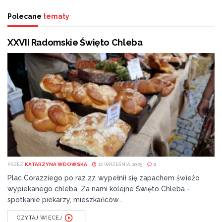
Polecane
tematy
XXVII Radomskie Święto Chleba
PRZEZ
KATARZYNA WDOWSKA
12 WRZEŚNIA 2025
0
Plac Corazziego po raz 27. wypełnił się zapachem świeżo
wypiekanego chleba. Za nami kolejne Święto Chleba –
spotkanie piekarzy, mieszkańców...
CZYTAJ WIĘCEJ