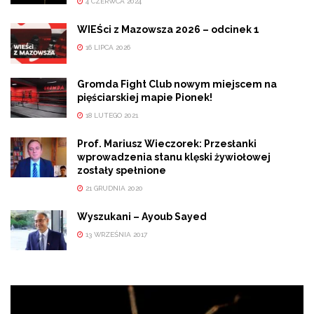
4 CZERWCA 2024
WIEŚci z Mazowsza 2026 – odcinek 1
16 LIPCA 2026
Gromda Fight Club nowym miejscem na
pięściarskiej mapie Pionek!
18 LUTEGO 2021
Prof. Mariusz Wieczorek: Przesłanki
wprowadzenia stanu klęski żywiołowej
zostały spełnione
21 GRUDNIA 2020
Wyszukani – Ayoub Sayed
13 WRZEŚNIA 2017