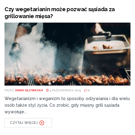
Czy wegetarianin może pozwać sąsiada za
grillowanie mięsa?
PRZEZ
ANNA GŁOWACKA
9 PAŹDZIERNIKA 2024
0
Wegetarianizm i weganizm to sposoby odżywiania i dla wielu
osób także styl życia. Co zrobić, gdy mięsny grill sąsiada
wywołuje...
CZYTAJ WIĘCEJ