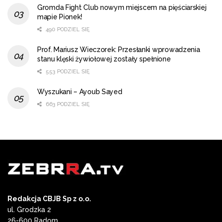
Gromda Fight Club nowym miejscem na pięściarskiej
mapie Pionek!
490 PODZIEL SIĘ
Prof. Mariusz Wieczorek: Przesłanki wprowadzenia
stanu klęski żywiołowej zostały spełnione
553 PODZIEL SIĘ
Wyszukani – Ayoub Sayed
663 PODZIEL SIĘ
Redakcja CBJB Sp z o.o.
ul. Grodzka 2
26-600 Radom