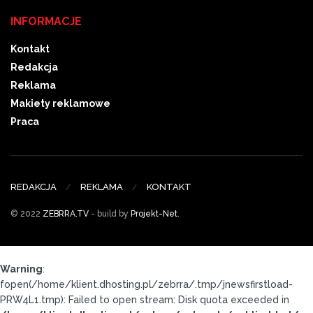
INFORMACJE
Kontakt
Redakcja
Reklama
Makiety reklamowe
Praca
REDAKCJA
REKLAMA
KONTAKT
© 2022
ZEBRRA.TV
- build by
Projekt-Net
.
Warning
:
fopen(/home/klient.dhosting.pl/zebrra/.tmp/jnewsfirstload-
PRW4L1.tmp): Failed to open stream: Disk quota exceeded in