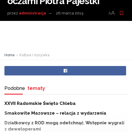
oczami Piotra Pajestki
A
przez
administracja
26 marca 2015
A
Home
Kultura i rozrywka
Podobne
tematy
XXVII Radomskie Święto Chleba
Smakowite Mazowsze – relacja z wydarzenia
Działkowcy z ROD mogą odetchnąć. Wstępnie wygrali
z deweloperami